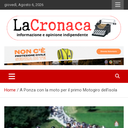
Skip
giovedì, Agosto 6, 2026
to
content
Informazione e opinione indipendente
La Cronaca Quotidiano
Home
A Ponza con la moto per il primo Motogiro dell’isola