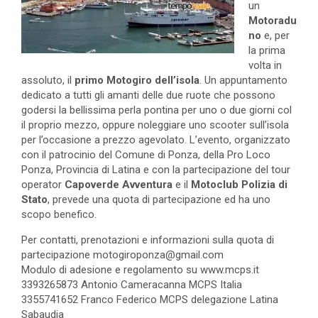
un
Motoradu
no
e, per
la prima
volta in
assoluto, il
primo Motogiro dell’isola
. Un appuntamento
dedicato a tutti gli amanti delle due ruote che possono
godersi la bellissima perla pontina per uno o due giorni col
il proprio mezzo, oppure noleggiare uno scooter sull’isola
per l’occasione a prezzo agevolato. L’evento, organizzato
con il patrocinio del Comune di Ponza, della Pro Loco
Ponza, Provincia di Latina e con la partecipazione del tour
operator
Capoverde Avventura
e il
Motoclub Polizia di
Stato
, prevede una quota di partecipazione ed ha uno
scopo benefico.
Per contatti, prenotazioni e informazioni sulla quota di
partecipazione motogiroponza@gmail.com
Modulo di adesione e regolamento su www.mcps.it
3393265873 Antonio Cameracanna MCPS Italia
3355741652 Franco Federico MCPS delegazione Latina
Sabaudia