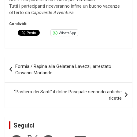
Tutti i partecipanti riceveranno infine un buono vacanze
offerto da
Capoverde Avventura
Condividi:
WhatsApp
Navigazione
Formia / Rapina alla Gelateria Lavezzi, arrestato
articoli
Giovanni Morlando
“Pastiera dei Santi” il dolce Pasquale secondo antiche
ricette
Seguici
Facebook
X
Telegram
YouTube
LinkedIn