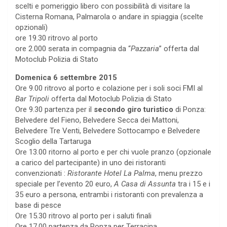
scelti e pomeriggio libero con possibilità di visitare la
Cisterna Romana, Palmarola o andare in spiaggia (scelte
opzionali)
ore 19.30 ritrovo al porto
ore 2.000 serata in compagnia da “
Pazzaria
” offerta dal
Motoclub Polizia di Stato
Domenica 6 settembre 2015
Ore 9.00 ritrovo al porto e colazione per i soli soci FMI al
Bar Tripoli
offerta dal Motoclub Polizia di Stato
Ore 9.30 partenza per il
secondo giro turistico
di Ponza:
Belvedere del Fieno, Belvedere Secca dei Mattoni,
Belvedere Tre Venti, Belvedere Sottocampo e Belvedere
Scoglio della Tartaruga
Ore 13.00 ritorno al porto e per chi vuole pranzo (opzionale
a carico del partecipante) in uno dei ristoranti
convenzionati :
Ristorante Hotel La Palma
, menu prezzo
speciale per l’evento 20 euro,
A Casa di Assunta
tra i 15 e i
35 euro a persona, entrambi i ristoranti con prevalenza a
base di pesce
Ore 15.30 ritrovo al porto per i saluti finali
Ore 17.00 partenza da Ponza per Terracina