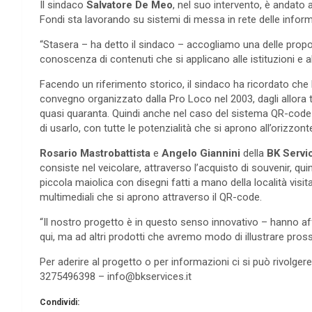
Il sindaco
Salvatore De Meo
, nel suo intervento, è andato 
Fondi sta lavorando su sistemi di messa in rete delle informaz
“Stasera – ha detto il sindaco – accogliamo una delle prop
conoscenza di contenuti che si applicano alle istituzioni e alle
Facendo un riferimento storico, il sindaco ha ricordato che 
convegno organizzato dalla Pro Loco nel 2003, dagli allora
quasi quaranta. Quindi anche nel caso del sistema QR-code
di usarlo, con tutte le potenzialità che si aprono all’orizzont
Rosario Mastrobattista
e
Angelo Giannini
della
BK Servi
consiste nel veicolare, attraverso l’acquisto di souvenir, q
piccola maiolica con disegni fatti a mano della località visi
multimediali che si aprono attraverso il QR-code.
“Il nostro progetto è in questo senso innovativo – hanno a
qui, ma ad altri prodotti che avremo modo di illustrare pro
Per aderire al progetto o per informazioni ci si può rivolge
3275496398 – info@bkservices.it
Condividi: