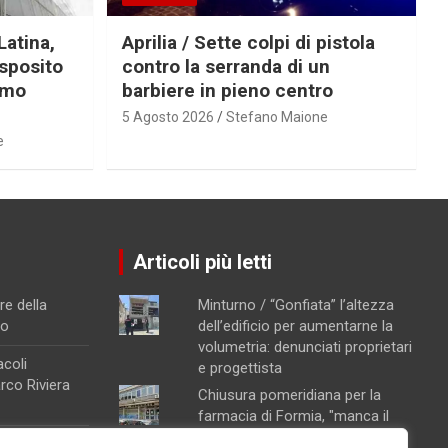
Latina,
Aprilia / Sette colpi di pistola
Esposito
contro la serranda di un
imo
barbiere in pieno centro
5 Agosto 2026
Stefano Maione
e
Articoli più letti
re della
Minturno / “Gonfiata” l’altezza
no
dell’edificio per aumentarne la
volumetria: denunciati proprietari
acoli
e progettista
arco Riviera
Chiusura pomeridiana per la
farmacia di Formia, "manca il
personale"
a raffineria