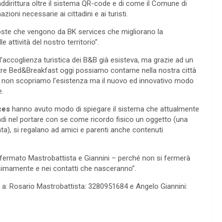
addirittura oltre il sistema QR-code e di come il Comune di
ioni necessarie ai cittadini e ai turisti.
oste che vengono da BK services che migliorano la
 attività del nostro territorio”.
l’accoglienza turistica dei B&B già esisteva, ma grazie ad un
 tre Bed&Breakfast oggi possiamo contarne nella nostra città
 non scopriamo l’esistenza ma il nuovo ed innovativo modo
e.
ces
hanno avuto modo di spiegare il sistema che attualmente
uindi nel portare con se come ricordo fisico un oggetto (una
tata), si regalano ad amici e parenti anche contenuti
ffermato Mastrobattista e Giannini – perché non si fermerà
ssimamente e nei contatti che nasceranno”.
re a: Rosario Mastrobattista: 3280951684 e Angelo Giannini: