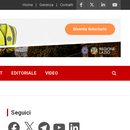
Home
Gerenza
Contatti
T
EDITORIALE
VIDEO
Seguici
Facebook
X
Telegram
YouTube
LinkedIn