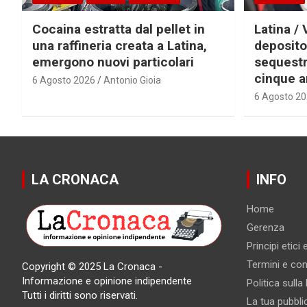
Cocaina estratta dal pellet in
Latina / 
una raffineria creata a Latina,
deposito
emergono nuovi particolari
sequestra
cinque a
6 Agosto 2026
Antonio Gioia
6 Agosto 2
LA CRONACA
INFO
Home
Gerenza
Principi etici
Termini e cond
Copyright © 2025 La Cronaca -
Informazione e opinione indipendente
Politica sulla
Tutti i diritti sono riservati.
La tua pubbli