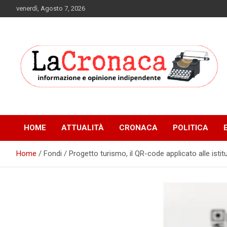
Skip
venerdì, Agosto 7, 2026
to
content
Informazione e opinione indipendente
La Cronaca Quotidiano
HOME
ATTUALITÀ
CRONACA
POLITICA
Home
Fondi / Progetto turismo, il QR-code applicato alle istitu