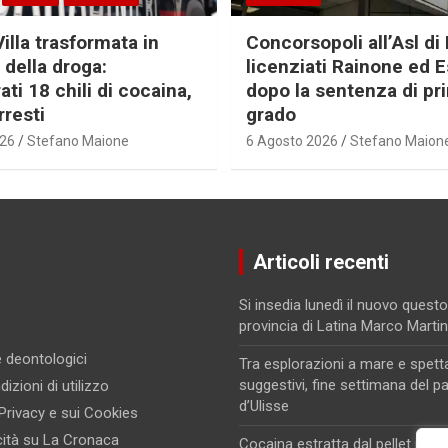
Villa trasformata in
Concorsopoli all’Asl di 
 della droga:
licenziati Rainone ed 
ti 18 chili di cocaina,
dopo la sentenza di pr
rresti
grado
026
Stefano Maione
6 Agosto 2026
Stefano Maion
Articoli recenti
Si insedia lunedì il nuovo questo
provincia di Latina Marco Marti
 e deontologici
Tra esplorazioni a mare e spett
suggestivi, fine settimana del p
izioni di utilizzo
d’Ulisse
 Privacy e sui Cookies
cità su La Cronaca
Cocaina estratta dal pellet in un