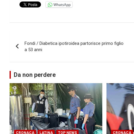
WhatsApp
Navigazione
Fondi / Diabetica ipotiroidea partorisce primo figlio
articoli
a 53 anni
Da non perdere
CRONACA
LATINA
TOP NEWS
CRONACA