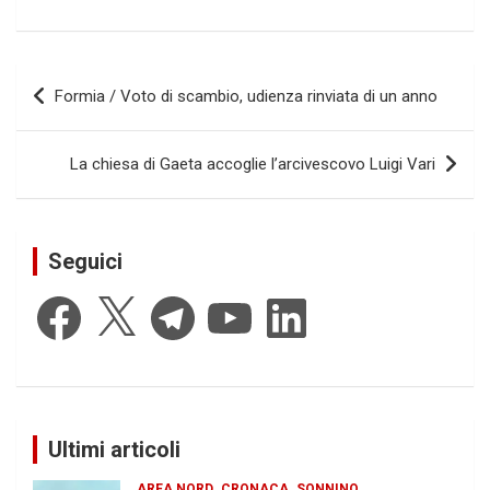
Navigazione
Formia / Voto di scambio, udienza rinviata di un anno
articoli
La chiesa di Gaeta accoglie l’arcivescovo Luigi Vari
Seguici
Facebook
X
Telegram
YouTube
LinkedIn
Ultimi articoli
AREA NORD
CRONACA
SONNINO