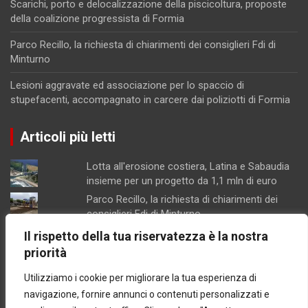
Scarichi, porto e delocalizzazione della piscicoltura, proposte
della coalizione progressista di Formia
Parco Recillo, la richiesta di chiarimenti dei consiglieri Fdi di
Minturno
Lesioni aggravate ed associazione per lo spaccio di
stupefacenti, accompagnato in carcere dai poliziotti di Formia
Articoli più letti
Lotta all'erosione costiera, Latina e Sabaudia
insieme per un progetto da 1,1 mln di euro
Parco Recillo, la richiesta di chiarimenti dei
consiglieri Fdi di Minturno
Lesioni aggravate ed associazione per lo
Il rispetto della tua riservatezza è la nostra
spaccio di stupefacenti, accompagnato in
priorità
carcere dai poliziotti di Formia
Utilizziamo i cookie per migliorare la tua esperienza di
Scarichi, porto e delocalizzazione della
piscicoltura, proposte della coalizione
navigazione, fornire annunci o contenuti personalizzati e