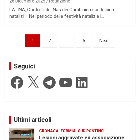
28 Dicembre 2025
Redazione
LATINA, Controlli dei Nas dei Carabinieri sui dolciumi
natalizi – Nel periodo delle festività natalizie i…
Paginazione
1
2
…
5
Next
degli
articoli
Seguici
Facebook
X
Telegram
YouTube
LinkedIn
Ultimi articoli
CRONACA
FORMIA
SUD PONTINO
Lesioni aggravate ed associazione