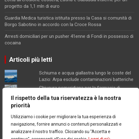
progetto da 1,1 mln di euro
Guardia Medica turistica istituita presso la Casa si comunità di
Borgo Sabotino in accordo con la Croce Rossa
Arresti domiciliari per un pusher 41enne di Fondi in possesso di
cocaina
Articoli più letti
Schiuma e acqua giallastra lungo le coste del
Lazio: Arpa esclude contaminazioni batteriche
Chiusura pomeridiana per la farmacia di
Formia, "manca il personale"
Il rispetto della tua riservatezza è la nostra
Minturno / “Gonfiata” l’altezza dell’edificio per
priorità
aumentarne la volumetria: denunciati
proprietari e progettista
Utilizziamo i cookie per migliorare la tua esperienza di
Latina / Piano del fabbisogno del personale,
navigazione, fornire annunci o contenuti personalizzati e
ok dalla Giunta: in arrivo 30 nuove assunzioni e
analizzare il nostro traffico. Cliccando su "Accetta e
17 progressioni verticali