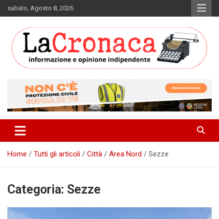
Skip
sabato, Agosto 8, 2026
to
content
Informazione e opinione indipendente
La Cronaca Quotidiano
Home
Tutti gli articoli
Città
Area Nord
Sezze
Categoria:
Sezze