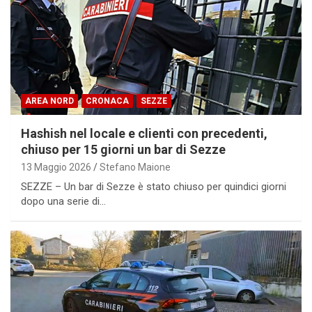
AREA NORD
CRONACA
SEZZE
Hashish nel locale e clienti con precedenti,
chiuso per 15 giorni un bar di Sezze
13 Maggio 2026
Stefano Maione
SEZZE – Un bar di Sezze è stato chiuso per quindici giorni
dopo una serie di…