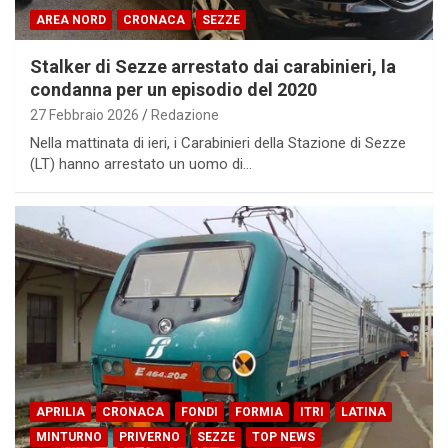
AREA NORD
CRONACA
SEZZE
Stalker di Sezze arrestato dai carabinieri, la
condanna per un episodio del 2020
27 Febbraio 2026
Redazione
Nella mattinata di ieri, i Carabinieri della Stazione di Sezze
(LT) hanno arrestato un uomo di…
APRILIA
CRONACA
FONDI
FORMIA
ITRI
LATINA
MINTURNO
PRIVERNO
SEZZE
TOP NEWS