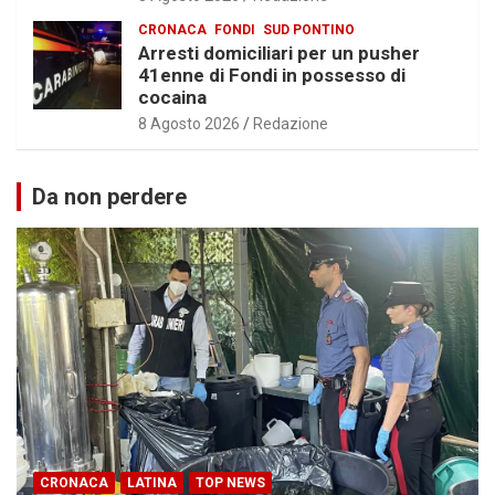
CRONACA
FONDI
SUD PONTINO
Arresti domiciliari per un pusher
41enne di Fondi in possesso di
cocaina
8 Agosto 2026
Redazione
Da non perdere
CRONACA
LATINA
TOP NEWS