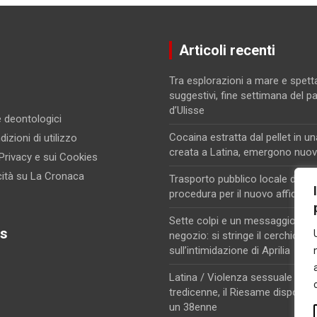
Articoli recenti
Tra esplorazioni a mare e spett
suggestivi, fine settimana del p
d’Ulisse
 e deontologici
Cocaina estratta dal pellet in un
izioni di utilizzo
creata a Latina, emergono nuovi
 Privacy e sui Cookies
cità su La Cronaca
Trasporto pubblico locale di Lati
procedura per il nuovo affidam
Sette colpi e un messaggio di m
s
negozio: si stringe il cerchio
sull’intimidazione di Aprilia
Latina / Violenza sessuale su u
tredicenne, il Riesame dispone i
un 38enne