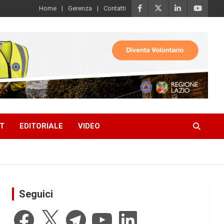
Home
Gerenza
Contatti
T
EDITORIALE
VIDEO
Seguici
Facebook
X
Telegram
YouTube
LinkedIn