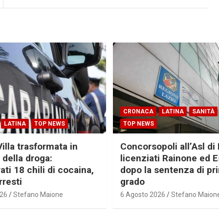
CRONACA
LATINA
SANITÀ
LATINA
TOP NEWS
TOP NEWS
Villa trasformata in
Concorsopoli all’Asl di 
 della droga:
licenziati Rainone ed 
ti 18 chili di cocaina,
dopo la sentenza di pr
rresti
grado
026
Stefano Maione
6 Agosto 2026
Stefano Maion