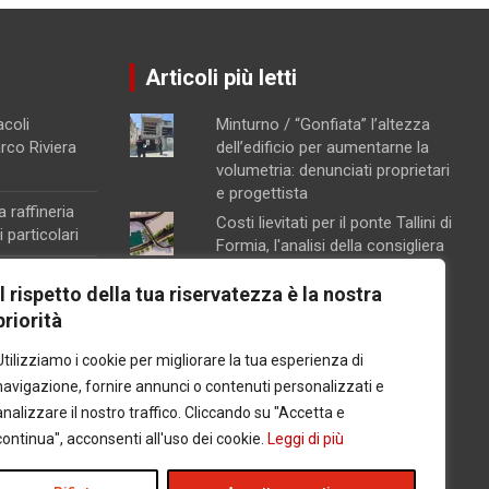
Articoli più letti
acoli
Minturno / “Gonfiata” l’altezza
arco Riviera
dell’edificio per aumentarne la
volumetria: denunciati proprietari
e progettista
a raffineria
Costi lievitati per il ponte Tallini di
 particolari
Formia, l'analisi della consigliera
Immacolata Arnone
na, attivata la
Il rispetto della tua riservatezza è la nostra
Chiusura pomeridiana per la
ento
priorità
farmacia di Formia, "manca il
orte sul
personale"
Utilizziamo i cookie per migliorare la tua esperienza di
Caso Mendico, crollano le
navigazione, fornire annunci o contenuti personalizzati e
iscrizioni al Pacinotti di Santi
analizzare il nostro traffico. Cliccando su "Accetta e
Cosma e Damiano: soltanto tre
na
continua", acconsenti all'uso dei cookie.
Leggi di più
studenti, salta la prima classe
l carcere per
Concorsopoli all’Asl di Latina,