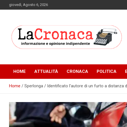
Skip
giovedì, Agosto 6, 2026
to
content
Informazione e opinione indipendente
La Cronaca Quotidiano
HOME
ATTUALITÀ
CRONACA
POLITICA
Home
Sperlonga / Identificato l’autore di un furto a distanza