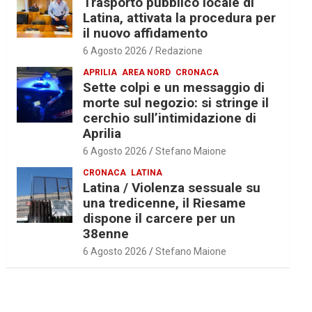
Trasporto pubblico locale di
Latina, attivata la procedura per
il nuovo affidamento
6 Agosto 2026
Redazione
APRILIA
AREA NORD
CRONACA
Sette colpi e un messaggio di
morte sul negozio: si stringe il
cerchio sull’intimidazione di
Aprilia
6 Agosto 2026
Stefano Maione
CRONACA
LATINA
Latina / Violenza sessuale su
una tredicenne, il Riesame
dispone il carcere per un
38enne
6 Agosto 2026
Stefano Maione