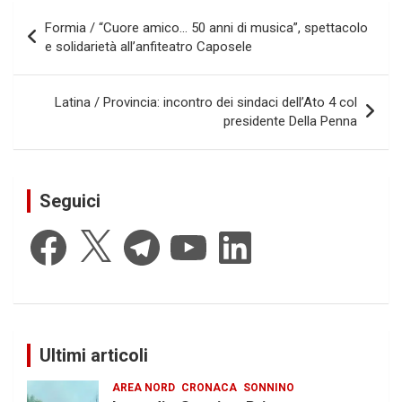
Navigazione
Formia / “Cuore amico… 50 anni di musica”, spettacolo
articoli
e solidarietà all’anfiteatro Caposele
Latina / Provincia: incontro dei sindaci dell’Ato 4 col
presidente Della Penna
Seguici
Facebook
X
Telegram
YouTube
LinkedIn
Ultimi articoli
AREA NORD
CRONACA
SONNINO