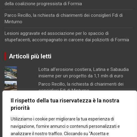
della coalizione progressista di Formia
Parco Recillo, la richiesta di chiarimenti dei consiglieri Fdi di
Minturno
Lesioni aggravate ed associazione per lo spaccio di
stupefacenti, accompagnato in carcere dai poliziotti di Formia
Articoli più letti
Lotta all'erosione costiera, Latina e Sabaudia
insieme per un progetto da 1,1 mln di euro
Parco Recillo, la richiesta di chiarimenti dei
consiglieri Fdi di Minturno
Lesioni aggravate ed associazione per lo
Il rispetto della tua riservatezza è la nostra
spaccio di stupefacenti, accompagnato in
priorità
carcere dai poliziotti di Formia
Utilizziamo i cookie per migliorare la tua esperienza di
Scarichi, porto e delocalizzazione della
piscicoltura, proposte della coalizione
navigazione, fornire annunci o contenuti personalizzati e
progressista di Formia
analizzare il nostro traffico. Cliccando su "Accetta e