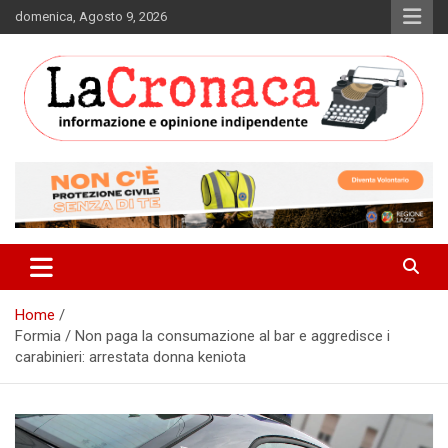
Skip
domenica, Agosto 9, 2026
to
content
Informazione e opinione indipendente
La Cronaca Quotidiano
Home
Formia / Non paga la consumazione al bar e aggredisce i
carabinieri: arrestata donna keniota