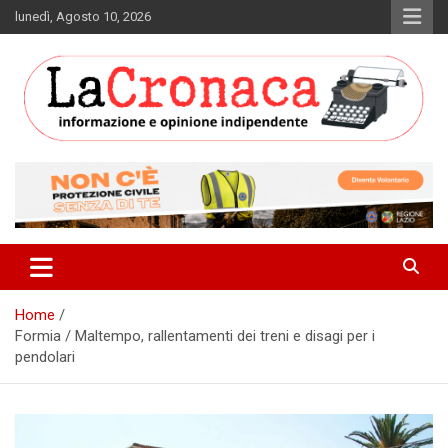
Skip
lunedì, Agosto 10, 2026
to
content
Informazione e opinione indipendente
La Cronaca Quotidiano
Home
Formia / Maltempo, rallentamenti dei treni e disagi per i
pendolari