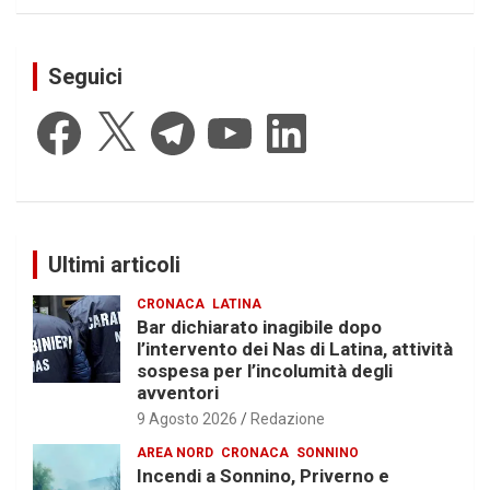
Seguici
Facebook
X
Telegram
YouTube
LinkedIn
Ultimi articoli
CRONACA
LATINA
Bar dichiarato inagibile dopo
l’intervento dei Nas di Latina, attività
sospesa per l’incolumità degli
avventori
9 Agosto 2026
Redazione
AREA NORD
CRONACA
SONNINO
Incendi a Sonnino, Priverno e