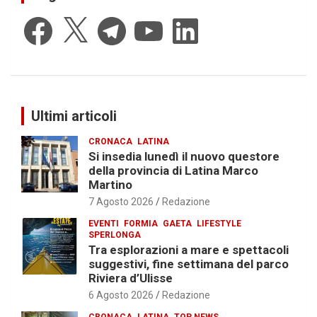
Facebook
X
Telegram
YouTube
LinkedIn
Ultimi articoli
CRONACA
LATINA
Si insedia lunedì il nuovo questore
della provincia di Latina Marco
Martino
7 Agosto 2026
Redazione
EVENTI
FORMIA
GAETA
LIFESTYLE
SPERLONGA
Tra esplorazioni a mare e spettacoli
suggestivi, fine settimana del parco
Riviera d’Ulisse
6 Agosto 2026
Redazione
CRONACA
LATINA
TOP NEWS