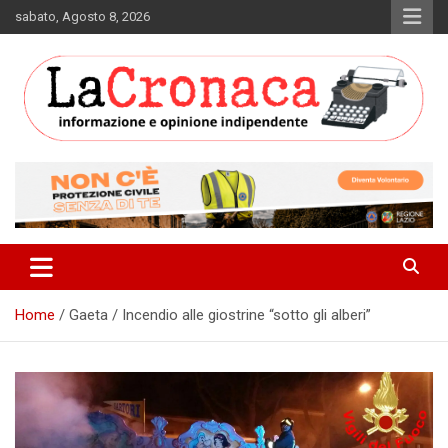
Skip
sabato, Agosto 8, 2026
to
content
Informazione e opinione indipendente
La Cronaca Quotidiano
Home
Gaeta / Incendio alle giostrine “sotto gli alberi”