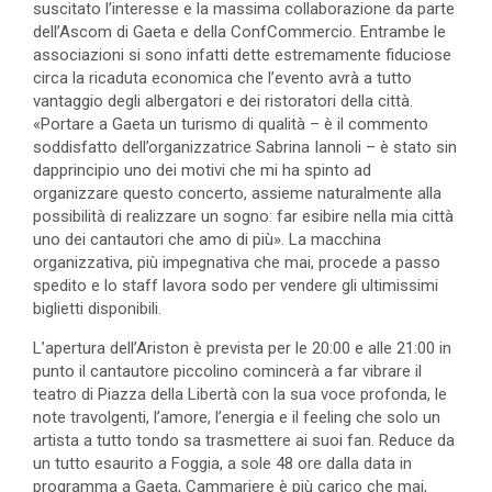
suscitato l’interesse e la massima collaborazione da parte
dell’Ascom di Gaeta e della ConfCommercio. Entrambe le
associazioni si sono infatti dette estremamente fiduciose
circa la ricaduta economica che l’evento avrà a tutto
vantaggio degli albergatori e dei ristoratori della città.
«Portare a Gaeta un turismo di qualità – è il commento
soddisfatto dell’organizzatrice Sabrina Iannoli – è stato sin
dapprincipio uno dei motivi che mi ha spinto ad
organizzare questo concerto, assieme naturalmente alla
possibilità di realizzare un sogno: far esibire nella mia città
uno dei cantautori che amo di più». La macchina
organizzativa, più impegnativa che mai, procede a passo
spedito e lo staff lavora sodo per vendere gli ultimissimi
biglietti disponibili.
L’apertura dell’Ariston è prevista per le 20:00 e alle 21:00 in
punto il cantautore piccolino comincerà a far vibrare il
teatro di Piazza della Libertà con la sua voce profonda, le
note travolgenti, l’amore, l’energia e il feeling che solo un
artista a tutto tondo sa trasmettere ai suoi fan. Reduce da
un tutto esaurito a Foggia, a sole 48 ore dalla data in
programma a Gaeta, Cammariere è più carico che mai,