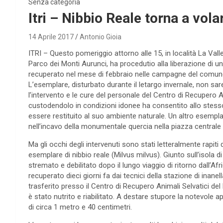
Senza categoria
Itri – Nibbio Reale torna a vol
14 Aprile 2017
Antonio Gioia
ITRI – Questo pomeriggio attorno alle 15, in località La Valle
Parco dei Monti Aurunci, ha procedutio alla liberazione di 
recuperato nel mese di febbraio nelle campagne del comune 
L’esemplare, disturbato durante il letargo invernale, non sa
l’intervento e le cure del personale del Centro di Recupero An
custodendolo in condizioni idonee ha consentito allo stesso 
essere restituito al suo ambiente naturale. Un altro esemp
nell’incavo della monumentale quercia nella piazza centrale
Ma gli occhi degli intervenuti sono stati letteralmente rapiti 
esemplare di nibbio reale (Milvus milvus). Giunto sull’isola 
stremato e debilitato dopo il lungo viaggio di ritorno dall’Afr
recuperato dieci giorni fa dai tecnici della stazione di inane
trasferito presso il Centro di Recupero Animali Selvatici de
è stato nutrito e riabilitato. A destare stupore la notevole a
di circa 1 metro e 40 centimetri.