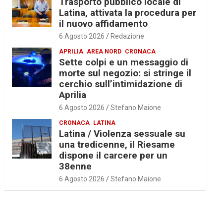
Trasporto pubblico locale di
Latina, attivata la procedura per
il nuovo affidamento
6 Agosto 2026
Redazione
APRILIA
AREA NORD
CRONACA
Sette colpi e un messaggio di
morte sul negozio: si stringe il
cerchio sull’intimidazione di
Aprilia
6 Agosto 2026
Stefano Maione
CRONACA
LATINA
Latina / Violenza sessuale su
una tredicenne, il Riesame
dispone il carcere per un
38enne
6 Agosto 2026
Stefano Maione