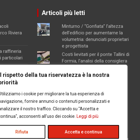
Articoli più letti
acoli
Minturno / “Gonfiata” l’altezza
arco Riviera
dell’edificio per aumentarne la
volumetria: denunciati proprietari
e progettista
a raffineria
Costi lievitati per il ponte Tallini di
 particolari
Formia, l'analisi della consigliera
Immacolata Arnone
na, attivata la
Il rispetto della tua riservatezza è la nostra
Chiusura pomeridiana per la
ento
priorità
farmacia di Formia, "manca il
orte sul
personale"
Utilizziamo i cookie per migliorare la tua esperienza di
Caso Mendico, crollano le
navigazione, fornire annunci o contenuti personalizzati e
iscrizioni al Pacinotti di Santi
analizzare il nostro traffico. Cliccando su "Accetta e
Cosma e Damiano: soltanto tre
na
continua", acconsenti all'uso dei cookie.
Leggi di più
studenti, salta la prima classe
l carcere per
Concorsopoli all’Asl di Latina,
licenziati Rainone ed Esposito
Rifiuta
Accetta e continua
dopo la sentenza di primo grado