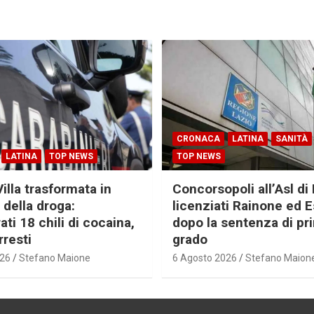
CRONACA
LATINA
SANITÀ
LATINA
TOP NEWS
TOP NEWS
Villa trasformata in
Concorsopoli all’Asl di 
 della droga:
licenziati Rainone ed 
ti 18 chili di cocaina,
dopo la sentenza di pr
rresti
grado
026
Stefano Maione
6 Agosto 2026
Stefano Maion