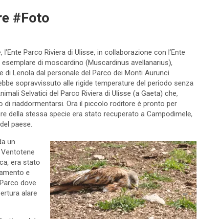
are #Foto
, l’Ente Parco Riviera di Ulisse, in collaborazione con l’Ente
un esemplare di moscardino (Muscardinus avellanarius),
di Lenola dal personale del Parco dei Monti Aurunci.
rebbe sopravvissuto alle rigide temperature del periodo senza
imali Selvatici del Parco Riviera di Ulisse (a Gaeta) che,
di riaddormentarsi. Ora il piccolo roditore è pronto per
lare della stessa specie era stato recuperato a Campodimele,
 del paese.
da un
di Ventotene
ica, era stato
llamento e
l Parco dove
pertura alare