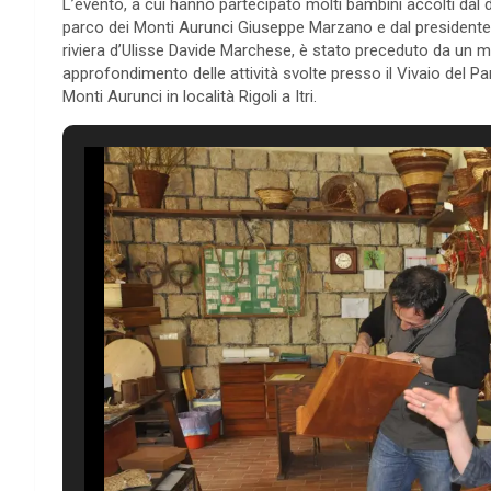
L’evento, a cui hanno partecipato molti bambini accolti dal d
parco dei Monti Aurunci Giuseppe Marzano e dal presidente
riviera d’Ulisse Davide Marchese, è stato preceduto da un 
approfondimento delle attività svolte presso il Vivaio del Pa
Monti Aurunci in località Rigoli a Itri.