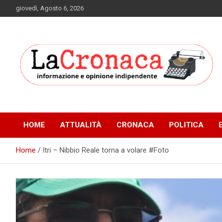
Skip
giovedì, Agosto 6, 2026
to
content
Informazione e opinione indipendente
La Cronaca Quotidiano
HOME
ATTUALITÀ
CRONACA
POLITICA
Home
Itri – Nibbio Reale torna a volare #Foto