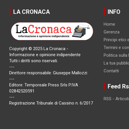
LA CRONACA
INFO
Home
Gerenza
Principi etici
Termini e cond
Copyright © 2025 La Cronaca -
Informazione e opinione indipendente
Politica sulla
Tutti i diritti sono riservati.
La tua pubbli
---
Contatti
Direttore responsabile: Giuseppe Mallozzi
---
Editore: Temporeale Press Srls P.IVA
Feed Rs
02842520591
---
RSS - Articoli
Registrazione Tribunale di Cassino n. 6/2017