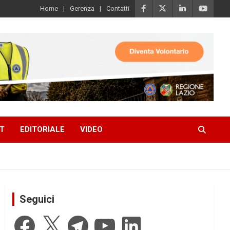
Home
Gerenza
Contatti
T
EDITORIALE
VIDEO
Seguici
Facebook
X
Telegram
YouTube
LinkedIn