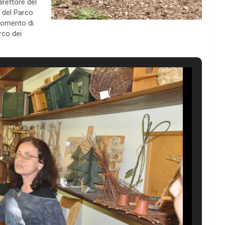
irettore del
 del Parco
momento di
rco dei