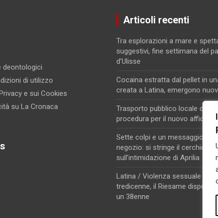
Articoli recenti
Tra esplorazioni a mare e spett
suggestivi, fine settimana del p
d’Ulisse
 e deontologici
Cocaina estratta dal pellet in un
izioni di utilizzo
creata a Latina, emergono nuovi
 Privacy e sui Cookies
cità su La Cronaca
Trasporto pubblico locale di Lati
procedura per il nuovo affidam
Sette colpi e un messaggio di m
s
negozio: si stringe il cerchio
sull’intimidazione di Aprilia
Latina / Violenza sessuale su u
tredicenne, il Riesame dispone i
un 38enne