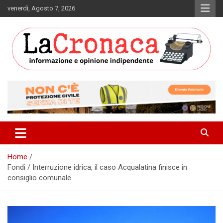
Skip
venerdì, Agosto 7, 2026
to
content
Informazione e opinione indipendente
La Cronaca Quotidiano
Home
Fondi / Interruzione idrica, il caso Acqualatina finisce in
consiglio comunale