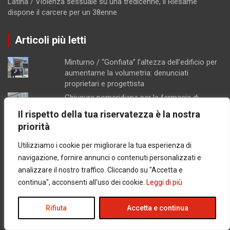
Latina / Violenza sessuale su una tredicenne, il Riesame
dispone il carcere per un 38enne
Articoli più letti
Minturno / “Gonfiata” l’altezza dell’edificio per
aumentarne la volumetria: denunciati
proprietari e progettista
Chiusura pomeridiana per la farmacia di
Formia, "manca il personale"
Il rispetto della tua riservatezza è la nostra
Concorsopoli all’Asl di Latina, licenziati
priorità
Rainone ed Esposito dopo la sentenza di
primo grado
Utilizziamo i cookie per migliorare la tua esperienza di
Schiuma e acqua giallastra lungo le coste del
navigazione, fornire annunci o contenuti personalizzati e
Lazio: Arpa esclude contaminazioni batteriche
analizzare il nostro traffico. Cliccando su "Accetta e
Latina / Piano del fabbisogno del personale,
continua", acconsenti all'uso dei cookie.
Leggi di più
ok dalla Giunta: in arrivo 30 nuove assunzioni e
17 progressioni verticali
Rifiuta
Accetta e continua