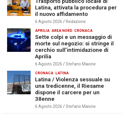
Trasporto pubblico locale di
Latina, attivata la procedura per
il nuovo affidamento
6 Agosto 2026
Redazione
APRILIA
AREA NORD
CRONACA
Sette colpi e un messaggio di
morte sul negozio: si stringe il
cerchio sull’intimidazione di
Aprilia
6 Agosto 2026
Stefano Maione
CRONACA
LATINA
Latina / Violenza sessuale su
una tredicenne, il Riesame
dispone il carcere per un
38enne
6 Agosto 2026
Stefano Maione