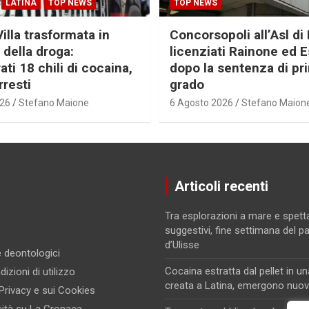
LATINA
TOP NEWS
TOP NEWS
Villa trasformata in
Concorsopoli all’Asl di 
 della droga:
licenziati Rainone ed 
ti 18 chili di cocaina,
dopo la sentenza di pr
rresti
grado
026
Stefano Maione
6 Agosto 2026
Stefano Maion
Articoli recenti
Tra esplorazioni a mare e spett
suggestivi, fine settimana del p
d’Ulisse
 e deontologici
Cocaina estratta dal pellet in un
izioni di utilizzo
creata a Latina, emergono nuovi
 Privacy e sui Cookies
cità su La Cronaca