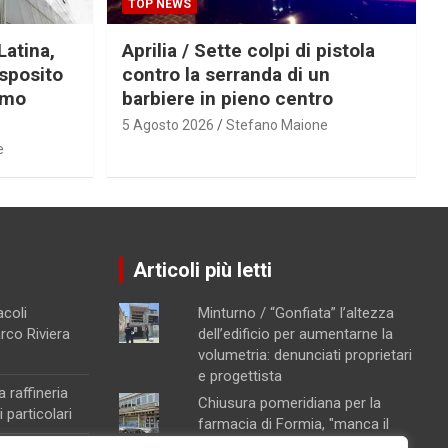
TOP NEWS
Latina,
Aprilia / Sette colpi di pistola
Esposito
contro la serranda di un
imo
barbiere in pieno centro
5 Agosto 2026
Stefano Maione
e
Articoli più letti
acoli
Minturno / “Gonfiata” l’altezza
arco Riviera
dell’edificio per aumentarne la
volumetria: denunciati proprietari
e progettista
a raffineria
Chiusura pomeridiana per la
 particolari
farmacia di Formia, "manca il
personale"