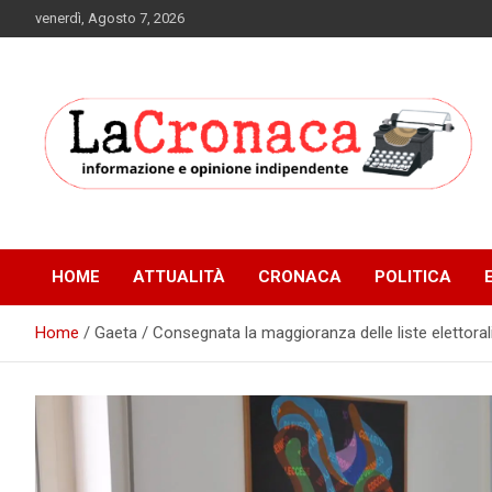
Skip
venerdì, Agosto 7, 2026
to
content
Informazione e opinione indipendente
La Cronaca Quotidiano
HOME
ATTUALITÀ
CRONACA
POLITICA
Home
Gaeta / Consegnata la maggioranza delle liste elettoral