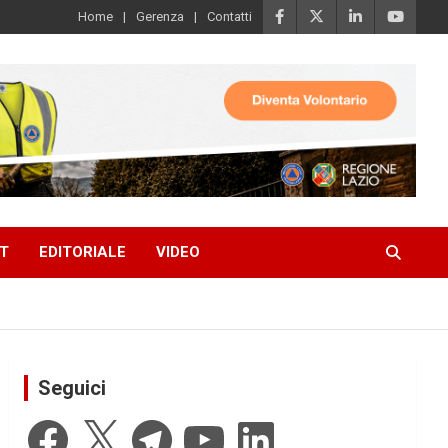
Home
Gerenza
Contatti
T
EDITORIALE
VIDEO
Seguici
Facebook
X
Telegram
YouTube
LinkedIn