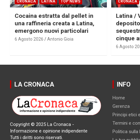
CRONACA
LATINA
TOP NEWS
CRONACA
Cocaina estratta dal pellet in
Latina / 
una raffineria creata a Latina,
deposito
emergono nuovi particolari
sequestra
cinque a
6 Agosto 2026
Antonio Gioia
6 Agosto 2
LA CRONACA
INFO
Home
Gerenza
Principi etici
Termini e cond
Copyright © 2025 La Cronaca -
Informazione e opinione indipendente
Politica sulla
Tutti i diritti sono riservati.
La tua pubbli