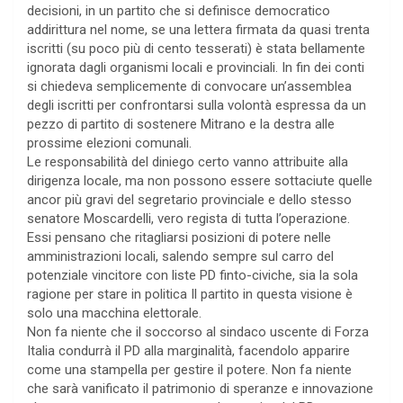
decisioni, in un partito che si definisce democratico
addirittura nel nome, se una lettera firmata da quasi trenta
iscritti (su poco più di cento tesserati) è stata bellamente
ignorata dagli organismi locali e provinciali. In fin dei conti
si chiedeva semplicemente di convocare un’assemblea
degli iscritti per confrontarsi sulla volontà espressa da un
pezzo di partito di sostenere Mitrano e la destra alle
prossime elezioni comunali.
Le responsabilità del diniego certo vanno attribuite alla
dirigenza locale, ma non possono essere sottaciute quelle
ancor più gravi del segretario provinciale e dello stesso
senatore Moscardelli, vero regista di tutta l’operazione.
Essi pensano che ritagliarsi posizioni di potere nelle
amministrazioni locali, salendo sempre sul carro del
potenziale vincitore con liste PD finto-civiche, sia la sola
ragione per stare in politica Il partito in questa visione è
solo una macchina elettorale.
Non fa niente che il soccorso al sindaco uscente di Forza
Italia condurrà il PD alla marginalità, facendolo apparire
come una stampella per gestire il potere. Non fa niente
che sarà vanificato il patrimonio di speranze e innovazione