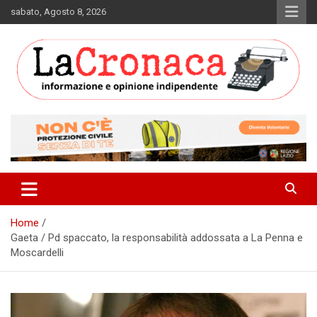
Skip
sabato, Agosto 8, 2026
to
content
Informazione e opinione indipendente
La Cronaca Quotidiano
Home
Gaeta / Pd spaccato, la responsabilità addossata a La Penna e
Moscardelli