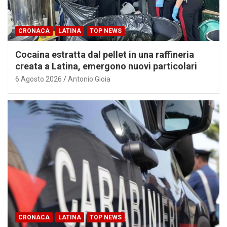
CRONACA
LATINA
TOP NEWS
Cocaina estratta dal pellet in una raffineria
creata a Latina, emergono nuovi particolari
6 Agosto 2026
Antonio Gioia
CRONACA
LATINA
TOP NEWS