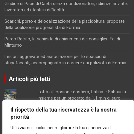
Giudice di Pace di Gaeta senza condizionatori, udienze rinviate,
lavoratori ed utenti in difficoltà
Scarichi, porto e delocalizzazione della piscicoltura, proposte
della coalizione progressista di Formia
Parco Recillo, la richiesta di chiarimenti dei consiglieri Fdi di
Minturno
Lesioni aggravate ed associazione per lo spaccio di
stupefacenti, accompagnato in carcere dai poliziotti di Formia
Articoli più letti
Lotta all'erosione costiera, Latina e Sabaudia
insieme per un progetto da 1,1 mln di euro
Parco Recillo, la richiesta di chiarimenti dei
Il rispetto della tua riservatezza è la nostra
consiglieri Fdi di Minturno
priorità
Schiuma e acqua giallastra lungo le coste del
Lazio: Arpa esclude contaminazioni batteriche
Utilizziamo i cookie per migliorare la tua esperienza di