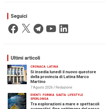
Seguici
Facebook
X
Telegram
YouTube
LinkedIn
Ultimi articoli
CRONACA
LATINA
Si insedia lunedì il nuovo questore
della provincia di Latina Marco
Martino
7 Agosto 2026
Redazione
EVENTI
FORMIA
GAETA
LIFESTYLE
SPERLONGA
Tra esplorazioni a mare e spettacoli
suggestivi, fine settimana del parco