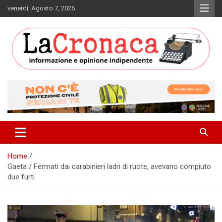
Skip
venerdì, Agosto 7, 2026
to
content
Informazione e opinione indipendente
La Cronaca Quotidiano
Home
Gaeta / Fermati dai carabinieri ladri di ruote, avevano compiuto
due furti