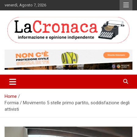
Skip
venerdì, Agosto 7, 2026
to
content
Informazione e opinione indipendente
La Cronaca Quotidiano
Home
Formia / Movimento 5 stelle primo partito, soddisfazione degli
attivisti