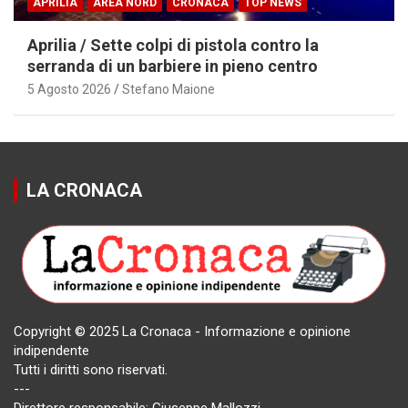
APRILIA
AREA NORD
CRONACA
TOP NEWS
Aprilia / Sette colpi di pistola contro la
serranda di un barbiere in pieno centro
5 Agosto 2026
Stefano Maione
LA CRONACA
Copyright © 2025 La Cronaca - Informazione e opinione
indipendente
Tutti i diritti sono riservati.
---