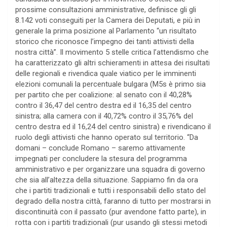
prossime consultazioni amministrative, definisce gli gli
8.142 voti conseguiti per la Camera dei Deputati, e più in
generale la prima posizione al Parlamento “un risultato
storico che riconosce l’impegno dei tanti attivisti della
nostra città”. Il movimento 5 stelle critica l’attendismo che
ha caratterizzato gli altri schieramenti in attesa dei risultati
delle regionali e rivendica quale viatico per le imminenti
elezioni comunali la percentuale bulgara (M5s è primo sia
per partito che per coalizione: al senato con il 40,28%
contro il 36,47 del centro destra ed il 16,35 del centro
sinistra; alla camera con il 40,72% contro il 35,76% del
centro destra ed il 16,24 del centro sinistra) e rivendicano il
ruolo degli attivisti che hanno operato sul territorio. “Da
domani – conclude Romano – saremo attivamente
impegnati per concludere la stesura del programma
amministrativo e per organizzare una squadra di governo
che sia all’altezza della situazione. Sappiamo fin da ora
che i partiti tradizionali e tutti i responsabili dello stato del
degrado della nostra città, faranno di tutto per mostrarsi in
discontinuità con il passato (pur avendone fatto parte), in
rotta con i partiti tradizionali (pur usando gli stessi metodi