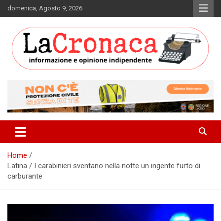
Skip
domenica, Agosto 9, 2026
to
content
Informazione e opinione indipendente
La Cronaca Quotidiano
Home
Latina / I carabinieri sventano nella notte un ingente furto di
carburante