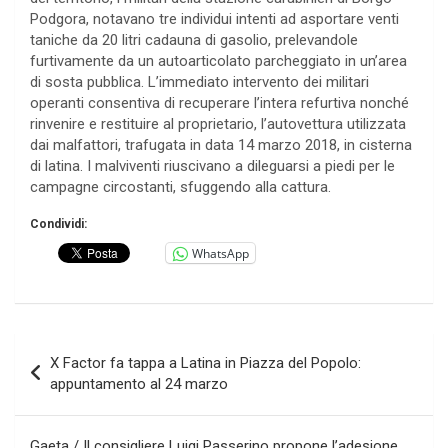
Podgora, notavano tre individui intenti ad asportare venti
taniche da 20 litri cadauna di gasolio, prelevandole
furtivamente da un autoarticolato parcheggiato in un’area
di sosta pubblica. L’immediato intervento dei militari
operanti consentiva di recuperare l’intera refurtiva nonché
rinvenire e restituire al proprietario, l’autovettura utilizzata
dai malfattori, trafugata in data 14 marzo 2018, in cisterna
di latina. I malviventi riuscivano a dileguarsi a piedi per le
campagne circostanti, sfuggendo alla cattura.
Condividi:
WhatsApp
Navigazione
X Factor fa tappa a Latina in Piazza del Popolo:
articoli
appuntamento al 24 marzo
Gaeta / Il consigliere Luigi Passerino propone l’adesione