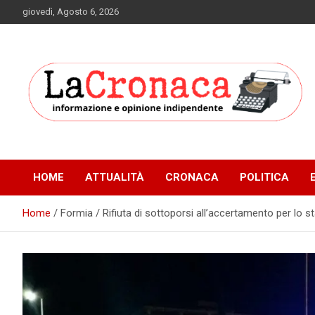
Skip
giovedì, Agosto 6, 2026
to
content
Informazione e opinione indipendente
La Cronaca Quotidiano
HOME
ATTUALITÀ
CRONACA
POLITICA
Home
Formia / Rifiuta di sottoporsi all’accertamento per lo s