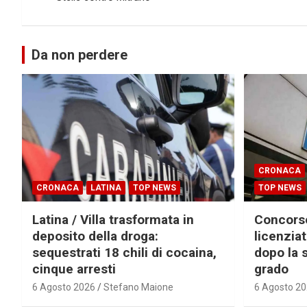
Da non perdere
CRONACA
CRONACA
LATINA
TOP NEWS
TOP NEWS
Latina / Villa trasformata in
Concorsop
deposito della droga:
licenzia
sequestrati 18 chili di cocaina,
dopo la 
cinque arresti
grado
6 Agosto 2026
Stefano Maione
6 Agosto 2