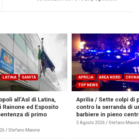
LATINA
SANITÀ
APRILIA
AREA NORD
CRON
TOP NEWS
oli all’Asl di Latina,
Aprilia / Sette colpi di 
ti Rainone ed Esposito
contro la serranda di u
sentenza di primo
barbiere in pieno cent
5 Agosto 2026
Stefano Maion
026
Stefano Maione