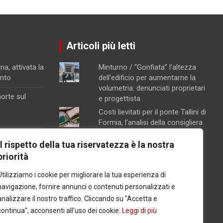
Articoli più letti
na, attivata la
Minturno / “Gonfiata” l’altezza
ento
dell’edificio per aumentarne la
volumetria: denunciati proprietari
orte sul
e progettista
Costi lievitati per il ponte Tallini di
Formia, l'analisi della consigliera
Immacolata Arnone
na
Il rispetto della tua riservatezza è la nostra
Chiusura pomeridiana per la
l carcere per
priorità
farmacia di Formia, "manca il
personale"
Utilizziamo i cookie per migliorare la tua esperienza di
i,
Caso Mendico, crollano le
omare le
navigazione, fornire annunci o contenuti personalizzati e
iscrizioni al Pacinotti di Santi
analizzare il nostro traffico. Cliccando su "Accetta e
Cosma e Damiano: soltanto tre
continua", acconsenti all'uso dei cookie.
Leggi di più
studenti, salta la prima classe
osito della