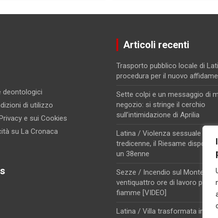
Articoli recenti
Trasporto pubblico locale di Lati
procedura per il nuovo affidam
 e deontologici
Sette colpi e un messaggio di m
negozio: si stringe il cerchio
izioni di utilizzo
sull’intimidazione di Aprilia
 Privacy e sui Cookies
cità su La Cronaca
Latina / Violenza sessuale su u
tredicenne, il Riesame dispone i
un 38enne
s
Sezze / Incendio sul Monte Trev
ventiquattro ore di lavoro per d
fiamme [VIDEO]
Latina / Villa trasformata in dep