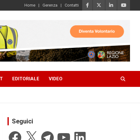
Home
Gerenza
Contatti
T
EDITORIALE
VIDEO
Seguici
Facebook
X
Telegram
YouTube
LinkedIn