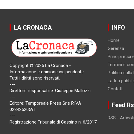
LA CRONACA
INFO
Home
Gerenza
Principi etici
Termini e cond
Copyright © 2025 La Cronaca -
Informazione e opinione indipendente
Politica sulla
Tutti i diritti sono riservati.
La tua pubbli
---
Contatti
Direttore responsabile: Giuseppe Mallozzi
---
Editore: Temporeale Press Srls P.IVA
Feed Rs
02842520591
---
RSS - Articoli
Registrazione Tribunale di Cassino n. 6/2017