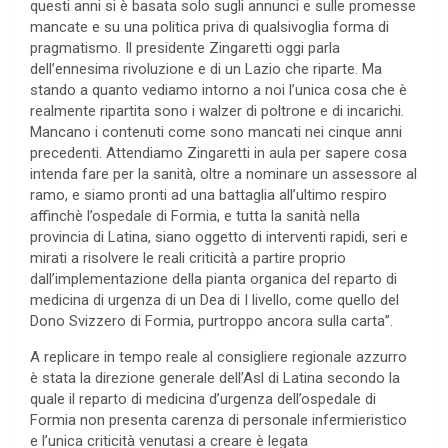
questi anni si è basata solo sugli annunci e sulle promesse
mancate e su una politica priva di qualsivoglia forma di
pragmatismo. Il presidente Zingaretti oggi parla
dell’ennesima rivoluzione e di un Lazio che riparte. Ma
stando a quanto vediamo intorno a noi l’unica cosa che è
realmente ripartita sono i walzer di poltrone e di incarichi.
Mancano i contenuti come sono mancati nei cinque anni
precedenti. Attendiamo Zingaretti in aula per sapere cosa
intenda fare per la sanità, oltre a nominare un assessore al
ramo, e siamo pronti ad una battaglia all’ultimo respiro
affinchè l’ospedale di Formia, e tutta la sanità nella
provincia di Latina, siano oggetto di interventi rapidi, seri e
mirati a risolvere le reali criticità a partire proprio
dall’implementazione della pianta organica del reparto di
medicina di urgenza di un Dea di I livello, come quello del
Dono Svizzero di Formia, purtroppo ancora sulla carta”.
A replicare in tempo reale al consigliere regionale azzurro
è stata la direzione generale dell’Asl di Latina secondo la
quale il reparto di medicina d’urgenza dell’ospedale di
Formia non presenta carenza di personale infermieristico
e l’unica criticità venutasi a creare è legata