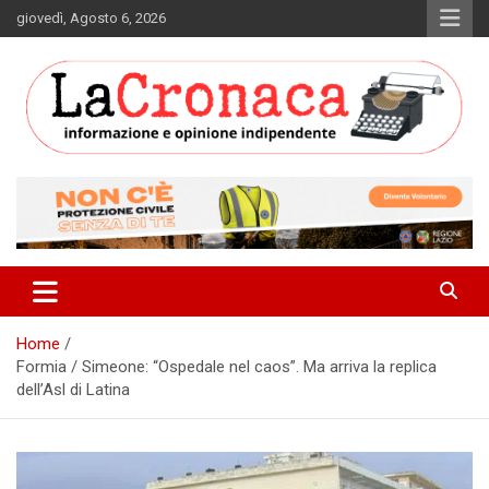
Skip
giovedì, Agosto 6, 2026
to
content
Informazione e opinione indipendente
La Cronaca Quotidiano
Home
Formia / Simeone: “Ospedale nel caos”. Ma arriva la replica
dell’Asl di Latina