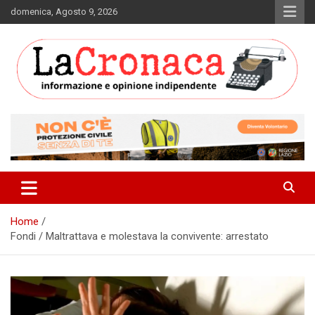
Skip
domenica, Agosto 9, 2026
to
content
Informazione e opinione indipendente
La Cronaca Quotidiano
Home
Fondi / Maltrattava e molestava la convivente: arrestato