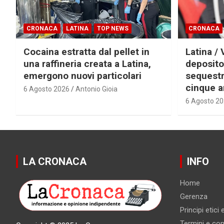
CRONACA
LATINA
TOP NEWS
CRONACA
Cocaina estratta dal pellet in
Latina / 
una raffineria creata a Latina,
deposito
emergono nuovi particolari
sequestra
cinque a
6 Agosto 2026
Antonio Gioia
6 Agosto 2
LA CRONACA
INFO
Home
Gerenza
Principi etici
Termini e cond