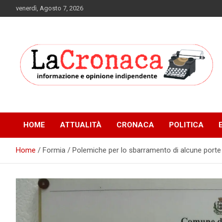
Skip
venerdì, Agosto 7, 2026
to
content
Informazione e opinione indipendente
La Cronaca Quotidiano
HOME
ATTUALITÀ
CRONACA
POLITICA
Home
Formia / Polemiche per lo sbarramento di alcune porte