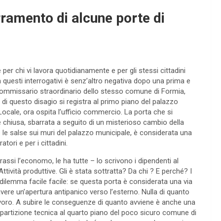
ramento di alcune porte di
er chi vi lavora quotidianamente e per gli stessi cittadini
a questi interrogativi è senz’altro negativa dopo una prima e
 commissario straordinario dello stesso comune di Formia,
di questo disagio si registra al primo piano del palazzo
Locale, ora ospita l’ufficio commercio. La porta che si
 è chiusa, sbarrata a seguito di un misterioso cambio della
 le salse sui muri del palazzo municipale, è considerata una
tori e per i cittadini.
 prassi l’economo, le ha tutte – lo scrivono i dipendenti al
tività produttive. Gli è stata sottratta? Da chi ? E perché? I
o dilemma facile facile: se questa porta è considerata una via
re un’apertura antipanico verso l’esterno. Nulla di quanto
lavoro. A subire le conseguenze di quanto avviene è anche una
ipartizione tecnica al quarto piano del poco sicuro comune di