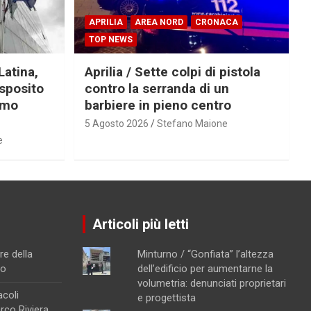
APRILIA
AREA NORD
CRONACA
TOP NEWS
Latina,
Aprilia / Sette colpi di pistola
Esposito
contro la serranda di un
imo
barbiere in pieno centro
5 Agosto 2026
Stefano Maione
e
Articoli più letti
re della
Minturno / “Gonfiata” l’altezza
no
dell’edificio per aumentarne la
volumetria: denunciati proprietari
acoli
e progettista
arco Riviera