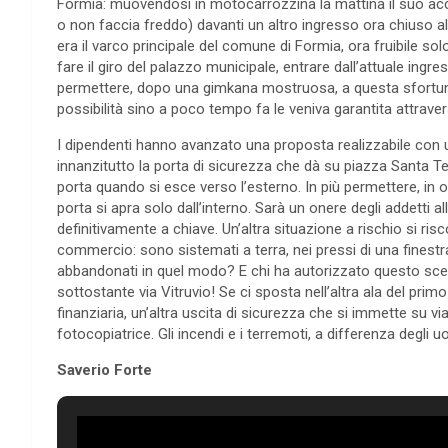
Formia: muovendosi in motocarrozzina la mattina il suo ac
o non faccia freddo) davanti un altro ingresso ora chiuso a
era il varco principale del comune di Formia, ora fruibile solo
fare il giro del palazzo municipale, entrare dall’attuale ingres
permettere, dopo una gimkana mostruosa, a questa sfortun
possibilità sino a poco tempo fa le veniva garantita attrave
I dipendenti hanno avanzato una proposta realizzabile con u
innanzitutto la porta di sicurezza che dà su piazza Santa 
porta quando si esce verso l’esterno. In più permettere, in o
porta si apra solo dall’interno. Sarà un onere degli addetti a
definitivamente a chiave. Un’altra situazione a rischio si risco
commercio: sono sistemati a terra, nei pressi di una finest
abbandonati in quel modo? E chi ha autorizzato questo scemp
sottostante via Vitruvio! Se ci sposta nell’altra ala del prim
finanziaria, un’altra uscita di sicurezza che si immette su 
fotocopiatrice. Gli incendi e i terremoti, a differenza degli 
Saverio Forte