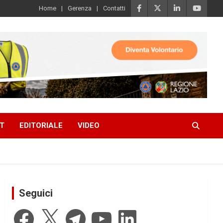
Home
Gerenza
Contatti
T
EDITORIALE
VIDEO
Seguici
Facebook
X
Telegram
YouTube
LinkedIn