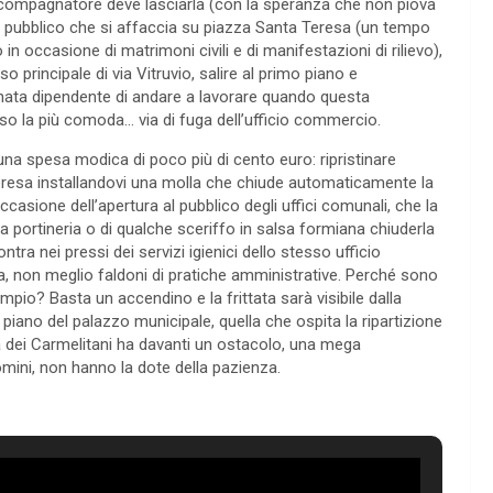
compagnatore deve lasciarla (con la speranza che non piova
l pubblico che si affaccia su piazza Santa Teresa (un tempo
 in occasione di matrimoni civili e di manifestazioni di rilievo),
so principale di via Vitruvio, salire al primo piano e
ata dipendente di andare a lavorare quando questa
rso la più comoda… via di fuga dell’ufficio commercio.
na spesa modica di poco più di cento euro: ripristinare
Teresa installandovi una molla che chiude automaticamente la
ccasione dell’apertura al pubblico degli uffici comunali, che la
lla portineria o di qualche sceriffo in salsa formiana chiuderla
ntra nei pressi dei servizi igienici dello stesso ufficio
ra, non meglio faldoni di pratiche amministrative. Perché sono
io? Basta un accendino e la frittata sarà visibile dalla
o piano del palazzo municipale, quella che ospita la ripartizione
via dei Carmelitani ha davanti un ostacolo, una mega
uomini, non hanno la dote della pazienza.