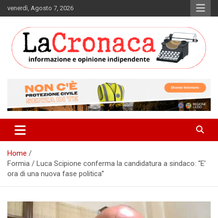
Skip
venerdì, Agosto 7, 2026
to
content
Informazione e opinione indipendente
La Cronaca Quotidiano
Home
Formia / Luca Scipione conferma la candidatura a sindaco: “E’
ora di una nuova fase politica”