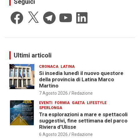
Seguici
Facebook
X
Telegram
YouTube
LinkedIn
Ultimi articoli
CRONACA
LATINA
Si insedia lunedì il nuovo questore
della provincia di Latina Marco
Martino
7 Agosto 2026
Redazione
EVENTI
FORMIA
GAETA
LIFESTYLE
SPERLONGA
Tra esplorazioni a mare e spettacoli
suggestivi, fine settimana del parco
Riviera d’Ulisse
6 Agosto 2026
Redazione