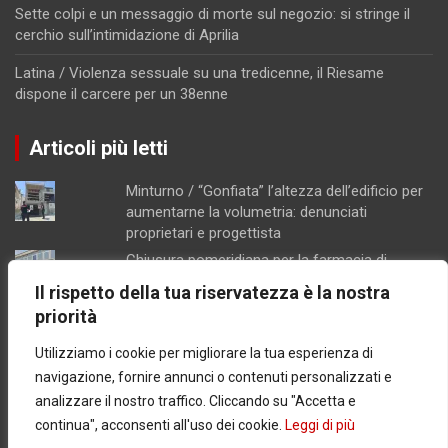
Sette colpi e un messaggio di morte sul negozio: si stringe il
cerchio sull’intimidazione di Aprilia
Latina / Violenza sessuale su una tredicenne, il Riesame
dispone il carcere per un 38enne
Articoli più letti
Minturno / “Gonfiata” l’altezza dell’edificio per
aumentarne la volumetria: denunciati
proprietari e progettista
Chiusura pomeridiana per la farmacia di
Formia, "manca il personale"
Il rispetto della tua riservatezza è la nostra
Concorsopoli all’Asl di Latina, licenziati
priorità
Rainone ed Esposito dopo la sentenza di
primo grado
Utilizziamo i cookie per migliorare la tua esperienza di
Schiuma e acqua giallastra lungo le coste del
navigazione, fornire annunci o contenuti personalizzati e
Lazio: Arpa esclude contaminazioni batteriche
analizzare il nostro traffico. Cliccando su "Accetta e
Latina / Piano del fabbisogno del personale,
continua", acconsenti all'uso dei cookie.
Leggi di più
ok dalla Giunta: in arrivo 30 nuove assunzioni e