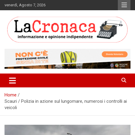
Skip
venerdì, Agosto 7, 2026
to
content
Informazione e opinione indipendente
La Cronaca Quotidiano
Home
Scauri / Polizia in azione sul lungomare, numerosi i controlli ai
veicoli