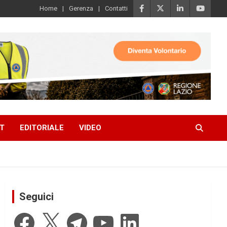
Home
Gerenza
Contatti
T
EDITORIALE
VIDEO
Seguici
Facebook
X
Telegram
YouTube
LinkedIn