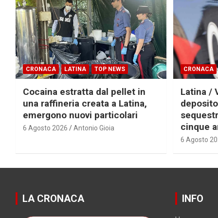
CRONACA
LATINA
TOP NEWS
CRONACA
Cocaina estratta dal pellet in
Latina / 
una raffineria creata a Latina,
deposito
emergono nuovi particolari
sequestra
cinque a
6 Agosto 2026
Antonio Gioia
6 Agosto 2
LA CRONACA
INFO