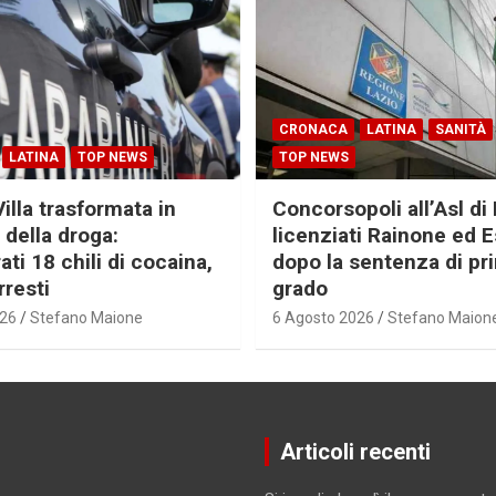
CRONACA
LATINA
SANITÀ
LATINA
TOP NEWS
TOP NEWS
Villa trasformata in
Concorsopoli all’Asl di 
 della droga:
licenziati Rainone ed 
ti 18 chili di cocaina,
dopo la sentenza di pr
rresti
grado
026
Stefano Maione
6 Agosto 2026
Stefano Maion
Articoli recenti