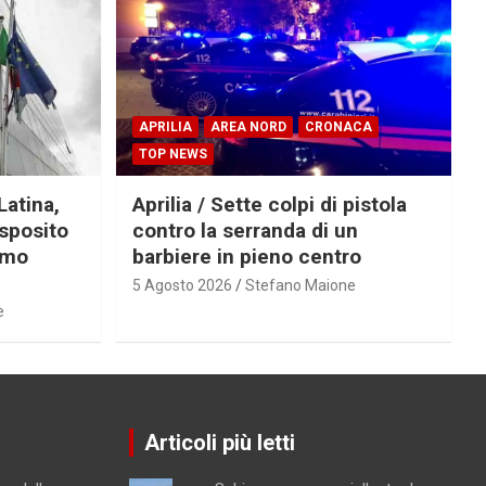
APRILIA
AREA NORD
CRONACA
TOP NEWS
Latina,
Aprilia / Sette colpi di pistola
Esposito
contro la serranda di un
imo
barbiere in pieno centro
5 Agosto 2026
Stefano Maione
e
Articoli più letti