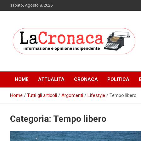
Skip
sabato, Agosto 8, 2026
to
content
Informazione e opinione indipendente
La Cronaca Quotidiano
HOME
ATTUALITÀ
CRONACA
POLITICA
Home
Tutti gli articoli
Argomenti
Lifestyle
Tempo libero
Categoria:
Tempo libero