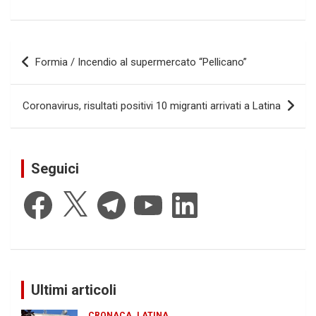
Navigazione
Formia / Incendio al supermercato “Pellicano”
articoli
Coronavirus, risultati positivi 10 migranti arrivati a Latina
Seguici
Facebook
X
Telegram
YouTube
LinkedIn
Ultimi articoli
CRONACA
LATINA