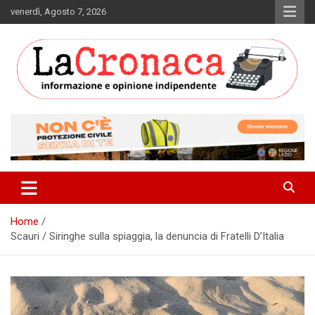
Skip
venerdì, Agosto 7, 2026
to
content
Informazione e opinione indipendente
La Cronaca Quotidiano
Home
Scauri / Siringhe sulla spiaggia, la denuncia di Fratelli D’Italia