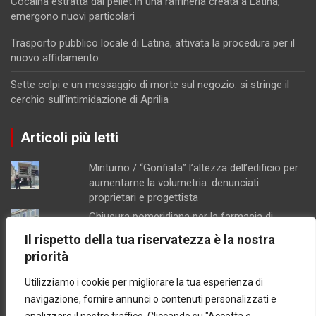
Cocaina estratta dal pellet in una raffineria creata a Latina,
emergono nuovi particolari
Trasporto pubblico locale di Latina, attivata la procedura per il
nuovo affidamento
Sette colpi e un messaggio di morte sul negozio: si stringe il
cerchio sull’intimidazione di Aprilia
Articoli più letti
Minturno / “Gonfiata” l’altezza dell’edificio per
aumentarne la volumetria: denunciati
proprietari e progettista
Chiusura pomeridiana per la farmacia di
Formia, "manca il personale"
Il rispetto della tua riservatezza è la nostra
Schiuma e acqua giallastra lungo le coste del
priorità
Lazio: Arpa esclude contaminazioni batteriche
Utilizziamo i cookie per migliorare la tua esperienza di
Concorsopoli all’Asl di Latina, licenziati
Rainone ed Esposito dopo la sentenza di
navigazione, fornire annunci o contenuti personalizzati e
primo grado