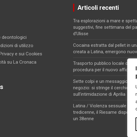
Articoli recenti
Tra esplorazioni a mare e spett
suggestivi, fine settimana del p
d’Ulisse
 e deontologici
Cocaina estratta dal pellet in un
izioni di utilizzo
creata a Latina, emergono nuovi
 Privacy e sui Cookies
cità su La Cronaca
Trasporto pubblico locale di Lati
procedura per il nuovo affidam
Sette colpi e un messaggio di m
s
negozio: si stringe il cerchio
sull’intimidazione di Aprilia
Latina / Violenza sessuale su u
tredicenne, il Riesame dispone i
un 38enne