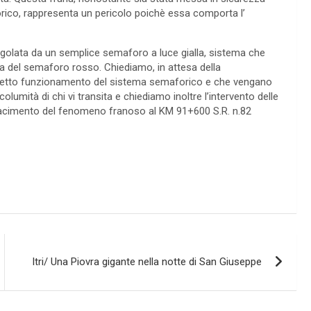
rico, rappresenta un pericolo poichè essa comporta l’
regolata da un semplice semaforo a luce gialla, sistema che
sa del semaforo rosso. Chiediamo, in attesa della
corretto funzionamento del sistema semaforico e che vengano
ncolumità di chi vi transita e chiediamo inoltre l’intervento delle
rifacimento del fenomeno franoso al KM 91+600 S.R. n.82
Itri/ Una Piovra gigante nella notte di San Giuseppe