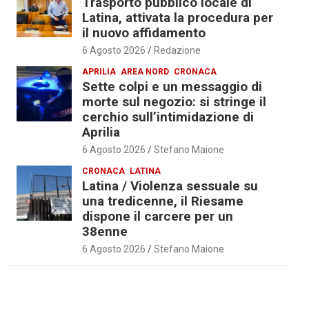
Trasporto pubblico locale di
Latina, attivata la procedura per
il nuovo affidamento
6 Agosto 2026
Redazione
APRILIA
AREA NORD
CRONACA
Sette colpi e un messaggio di
morte sul negozio: si stringe il
cerchio sull’intimidazione di
Aprilia
6 Agosto 2026
Stefano Maione
CRONACA
LATINA
Latina / Violenza sessuale su
una tredicenne, il Riesame
dispone il carcere per un
38enne
6 Agosto 2026
Stefano Maione