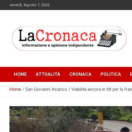
Skip
venerdì, Agosto 7, 2026
to
content
Informazione e opinione indipendente
La Cronaca Quotidiano
HOME
ATTUALITÀ
CRONACA
POLITICA
Home
San Giovanni Incarico / Viabilità ancora in tilt per la fran