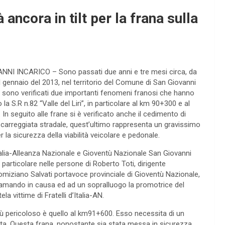
 ancora in tilt per la frana sulla
NI INCARICO – Sono passati due anni e tre mesi circa, da
 gennaio del 2013, nel territorio del Comune di San Giovanni
si sono verificati due importanti fenomeni franosi che hanno
 la S.R n.82 “Valle del Liri”, in particolare al km 90+300 e al
n seguito alle frane si è verificato anche il cedimento di
a carreggiata stradale, quest’ultimo rappresenta un gravissimo
r la sicurezza della viabilità veicolare e pedonale.
’Italia-Alleanza Nazionale e Gioventù Nazionale San Giovanni
n particolare nelle persone di Roberto Toti, dirigente
i Domiziano Salvati portavoce provinciale di Gioventù Nazionale,
iamando in causa ed ad un sopralluogo la promotrice del
a vittime di Fratelli d’Italia-AN.
 più pericoloso è quello al km91+600. Esso necessita di un
giata. Questa frana, nonostante sia stata messa in sicurezza