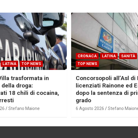
CRONACA
LATINA
SANITÀ
LATINA
TOP NEWS
TOP NEWS
Villa trasformata in
Concorsopoli all’Asl di 
 della droga:
licenziati Rainone ed 
ti 18 chili di cocaina,
dopo la sentenza di pr
rresti
grado
026
Stefano Maione
6 Agosto 2026
Stefano Maion