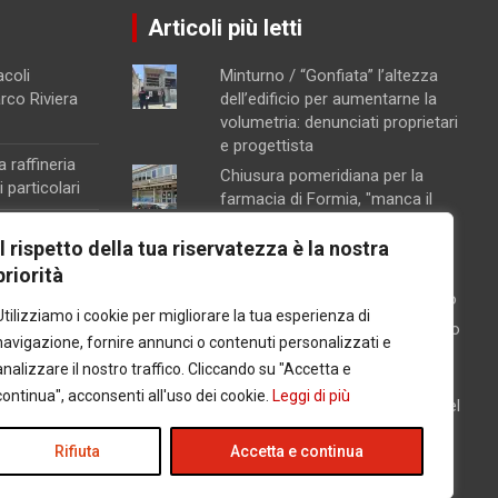
Articoli più letti
acoli
Minturno / “Gonfiata” l’altezza
arco Riviera
dell’edificio per aumentarne la
volumetria: denunciati proprietari
e progettista
a raffineria
Chiusura pomeridiana per la
 particolari
farmacia di Formia, "manca il
personale"
na, attivata la
Il rispetto della tua riservatezza è la nostra
Concorsopoli all’Asl di Latina,
ento
priorità
licenziati Rainone ed Esposito
orte sul
dopo la sentenza di primo grado
Utilizziamo i cookie per migliorare la tua esperienza di
Schiuma e acqua giallastra lungo
navigazione, fornire annunci o contenuti personalizzati e
le coste del Lazio: Arpa esclude
analizzare il nostro traffico. Cliccando su "Accetta e
contaminazioni batteriche
na
continua", acconsenti all'uso dei cookie.
Leggi di più
Latina / Piano del fabbisogno del
l carcere per
personale, ok dalla Giunta: in
arrivo 30 nuove assunzioni e 17
Rifiuta
Accetta e continua
progressioni verticali