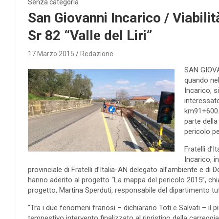
Senza categoria
San Giovanni Incarico / Viabilità
Sr 82 “Valle del Liri”
17 Marzo 2015
Redazione
SAN GIOVAN
quando nel
Incarico, 
interessato
km91+600. I
parte dell
pericolo pe
Fratelli d
Incarico, i
provinciale di Fratelli d’Italia-AN delegato all’ambiente e d
hanno aderito al progetto “La mappa del pericolo 2015”, ch
progetto, Martina Sperduti, responsabile del dipartimento tutel
“Tra i due fenomeni franosi – dichiarano Toti e Salvati – il
tempestivo intervento finalizzato al ripristino della carreg