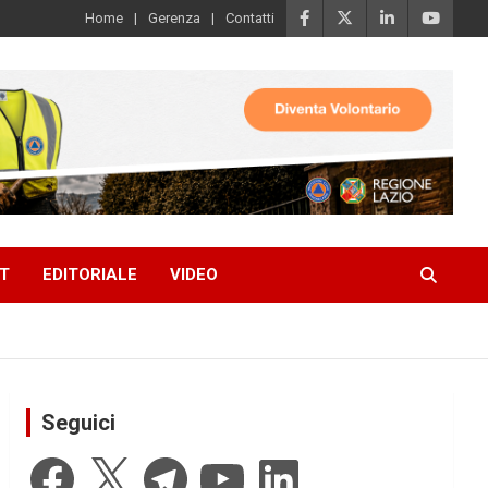
Home
Gerenza
Contatti
T
EDITORIALE
VIDEO
Seguici
Facebook
X
Telegram
YouTube
LinkedIn