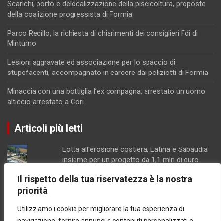
Scarichi, porto e delocalizzazione della piscicoltura, proposte
della coalizione progressista di Formia
Parco Recillo, la richiesta di chiarimenti dei consiglieri Fdi di
Minturno
Lesioni aggravate ed associazione per lo spaccio di
stupefacenti, accompagnato in carcere dai poliziotti di Formia
Minaccia con una bottiglia l’ex compagna, arrestato un uomo
alticcio arrestato a Cori
Articoli più letti
Lotta all'erosione costiera, Latina e Sabaudia
insieme per un progetto da 1,1 mln di euro
Schiuma e acqua giallastra lungo le coste del
Il rispetto della tua riservatezza è la nostra
Lazio: Arpa esclude contaminazioni batteriche
priorità
Parco Recillo, la richiesta di chiarimenti dei
consiglieri Fdi di Minturno
Utilizziamo i cookie per migliorare la tua esperienza di
Latina / Piano del fabbisogno del personale,
navigazione, fornire annunci o contenuti personalizzati e