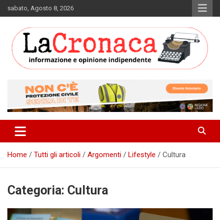
Skip
sabato, Agosto 8, 2026
to
content
Informazione e opinione indipendente
La Cronaca Quotidiano
Home
Tutti gli articoli
Argomenti
Lifestyle
Cultura
Categoria:
Cultura