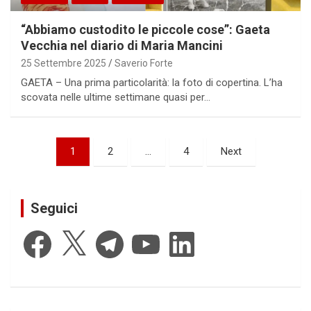
“Abbiamo custodito le piccole cose”: Gaeta
Vecchia nel diario di Maria Mancini
25 Settembre 2025
Saverio Forte
GAETA – Una prima particolarità: la foto di copertina. L’ha
scovata nelle ultime settimane quasi per…
Paginazione
1
2
…
4
Next
degli
articoli
Seguici
Facebook
X
Telegram
YouTube
LinkedIn