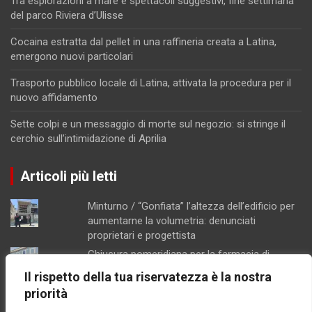
Tra esplorazioni a mare e spettacoli suggestivi, fine settimana
del parco Riviera d’Ulisse
Cocaina estratta dal pellet in una raffineria creata a Latina,
emergono nuovi particolari
Trasporto pubblico locale di Latina, attivata la procedura per il
nuovo affidamento
Sette colpi e un messaggio di morte sul negozio: si stringe il
cerchio sull’intimidazione di Aprilia
Articoli più letti
Minturno / “Gonfiata” l’altezza dell’edificio per
aumentarne la volumetria: denunciati
proprietari e progettista
Chiusura pomeridiana per la farmacia di
Formia, "manca il personale"
Il rispetto della tua riservatezza è la nostra
Schiuma e acqua giallastra lungo le coste del
priorità
Lazio: Arpa esclude contaminazioni batteriche