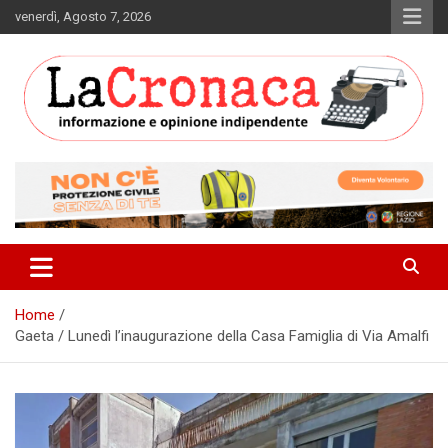
Skip
venerdì, Agosto 7, 2026
to
content
Informazione e opinione indipendente
La Cronaca Quotidiano
Home
Gaeta / Lunedì l’inaugurazione della Casa Famiglia di Via Amalfi