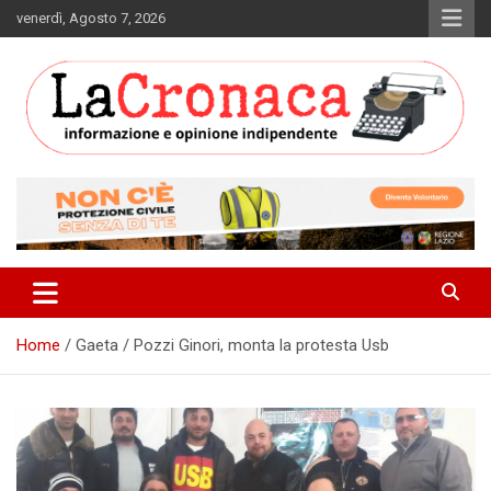
Skip
venerdì, Agosto 7, 2026
to
content
Informazione e opinione indipendente
La Cronaca Quotidiano
Home
Gaeta / Pozzi Ginori, monta la protesta Usb