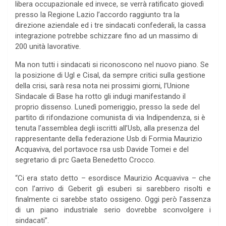
libera occupazionale ed invece, se verrà ratificato giovedì
presso la Regione Lazio l’accordo raggiunto tra la
direzione aziendale ed i tre sindacati confederali, la cassa
integrazione potrebbe schizzare fino ad un massimo di
200 unità lavorative.
Ma non tutti i sindacati si riconoscono nel nuovo piano. Se
la posizione di Ugl e Cisal, da sempre critici sulla gestione
della crisi, sarà resa nota nei prossimi giorni, l’Unione
Sindacale di Base ha rotto gli indugi manifestando il
proprio dissenso. Lunedì pomeriggio, presso la sede del
partito di rifondazione comunista di via Indipendenza, si è
tenuta l’assemblea degli iscritti all’Usb, alla presenza del
rappresentante della federazione Usb di Formia Maurizio
Acquaviva, del portavoce rsa usb Davide Tomei e del
segretario di prc Gaeta Benedetto Crocco.
“Ci era stato detto – esordisce Maurizio Acquaviva – che
con l’arrivo di Geberit gli esuberi si sarebbero risolti e
finalmente ci sarebbe stato ossigeno. Oggi però l’assenza
di un piano industriale serio dovrebbe sconvolgere i
sindacati”.