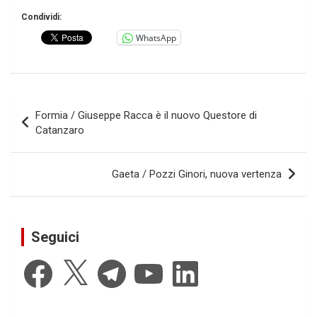
Condividi:
WhatsApp
Navigazione
Formia / Giuseppe Racca è il nuovo Questore di
articoli
Catanzaro
Gaeta / Pozzi Ginori, nuova vertenza
Seguici
Facebook
X
Telegram
YouTube
LinkedIn