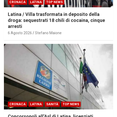
CRONACA
LATINA
TOP NEWS
Latina / Villa trasformata in deposito della
droga: sequestrati 18 chili di cocaina, cinque
arresti
6 Agosto 2026
Stefano Maione
CRONACA
LATINA
SANITÀ
TOP NEWS
Concorsopoli all’Asl di Latina, licenziati