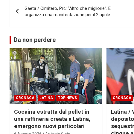
Navigazione
Gaeta / Cimitero, Prc: “Altro che migliorie”. E
articoli
organizza una manifestazione per il 2 aprile
Da non perdere
CRONACA
LATINA
TOP NEWS
CRONACA
Cocaina estratta dal pellet in
Latina / 
una raffineria creata a Latina,
deposito
emergono nuovi particolari
sequestra
cinque a
6 Agosto 2026
Antonio Gioia