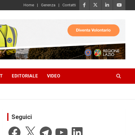
Home
Gerenza
Contatti
T
EDITORIALE
VIDEO
Seguici
Facebook
X
Telegram
YouTube
LinkedIn