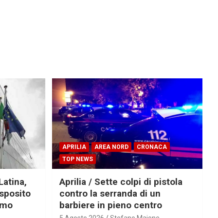
APRILIA
AREA NORD
CRONACA
TOP NEWS
Latina,
Aprilia / Sette colpi di pistola
Esposito
contro la serranda di un
imo
barbiere in pieno centro
5 Agosto 2026
Stefano Maione