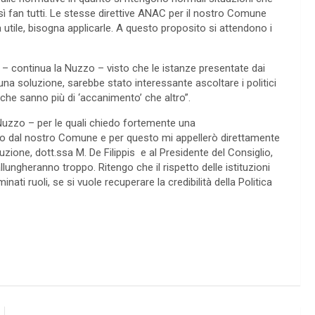
ì fan tutti. Le stesse direttive ANAC per il nostro Comune
utile, bisogna applicarle. A questo proposito si attendono i
e – continua la Nuzzo – visto che le istanze presentate dai
na soluzione, sarebbe stato interessante ascoltare i politici
i che sanno più di ‘accanimento’ che altro”.
Nuzzo – per le quali chiedo fortemente una
erito dal nostro Comune e per questo mi appellerò direttamente
ione, dott.ssa M. De Filippis e al Presidente del Consiglio,
ungheranno troppo. Ritengo che il rispetto delle istituzioni
ati ruoli, se si vuole recuperare la credibilità della Politica