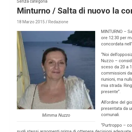
Senza categoria
Minturno / Salta di nuovo la 
18 Marzo 2015
Redazione
MINTURNO – Salt
ore 12.30 per m
concordata nell
“Noi dell’oppos
Nuzzo – conside
sceso da 20 a 1
commissioni da 
riunioni, ma nul
mia strada. Rin
presente”.
All’ordine del gi
presentata da un 
comunali.
Mimma Nuzzo
“Purtroppo – co
sugli stessi argomenti prima di ottenere decisioni adeguate 