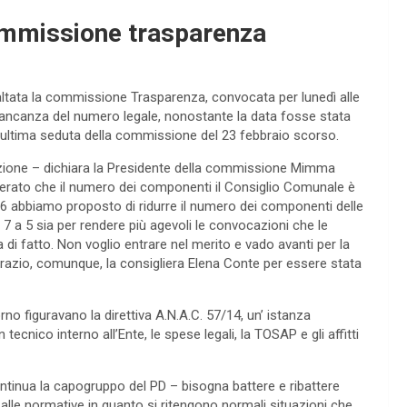
commissione trasparenza
ata la commissione Trasparenza, convocata per lunedì alle
ancanza del numero legale, nonostante la data fosse stata
’ultima seduta della commissione del 23 febbraio scorso.
izione – dichiara la Presidente della commissione Mimma
rato che il numero dei componenti il Consiglio Comunale è
6 abbiamo proposto di ridurre il numero dei componenti delle
7 a 5 sia per rendere più agevoli le convocazioni che le
la di fatto. Non voglio entrare nel merito e vado avanti per la
grazio, comunque, la consigliera Elena Conte per essere stata
orno figuravano la direttiva A.N.A.C. 57/14, un’ istanza
tecnico interno all’Ente, le spese legali, la TOSAP e gli affitti
ntinua la capogruppo del PD – bisogna battere e ribattere
alle normative in quanto si ritengono normali situazioni che