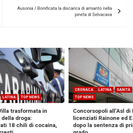
Ausonia / Bonificata la discarica di amianto nella
pineta di Selvacava
CRONACA
LATINA
SANITÀ
LATINA
TOP NEWS
TOP NEWS
Villa trasformata in
Concorsopoli all’Asl di 
 della droga:
licenziati Rainone ed 
ti 18 chili di cocaina,
dopo la sentenza di pr
rresti
grado