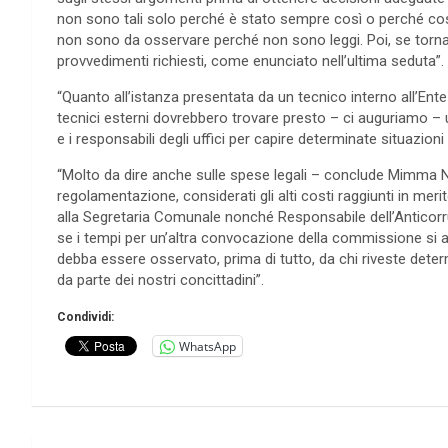
non sono tali solo perché è stato sempre così o perché cos
non sono da osservare perché non sono leggi. Poi, se torna 
provvedimenti richiesti, come enunciato nell’ultima seduta”.
“Quanto all’istanza presentata da un tecnico interno all’Ent
tecnici esterni dovrebbero trovare presto – ci auguriamo – u
e i responsabili degli uffici per capire determinate situazion
“Molto da dire anche sulle spese legali – conclude Mimma 
regolamentazione, considerati gli alti costi raggiunti in m
alla Segretaria Comunale nonché Responsabile dell’Anticorruz
se i tempi per un’altra convocazione della commissione si all
debba essere osservato, prima di tutto, da chi riveste determin
da parte dei nostri concittadini”.
Condividi:
WhatsApp