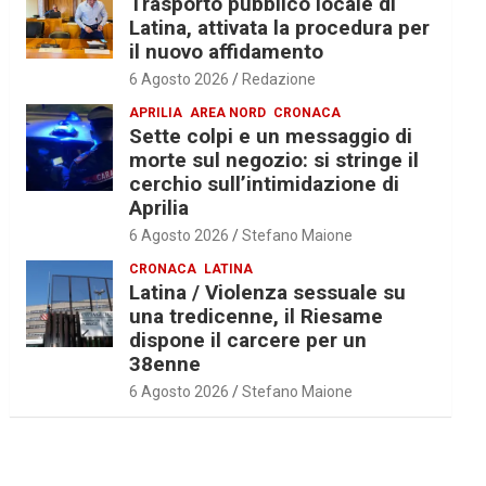
Trasporto pubblico locale di
Latina, attivata la procedura per
il nuovo affidamento
6 Agosto 2026
Redazione
APRILIA
AREA NORD
CRONACA
Sette colpi e un messaggio di
morte sul negozio: si stringe il
cerchio sull’intimidazione di
Aprilia
6 Agosto 2026
Stefano Maione
CRONACA
LATINA
Latina / Violenza sessuale su
una tredicenne, il Riesame
dispone il carcere per un
38enne
6 Agosto 2026
Stefano Maione