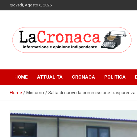
Skip
giovedì, Agosto 6, 2026
to
content
Informazione e opinione indipendente
La Cronaca Quotidiano
HOME
ATTUALITÀ
CRONACA
POLITICA
Home
Minturno / Salta di nuovo la commissione trasparenza