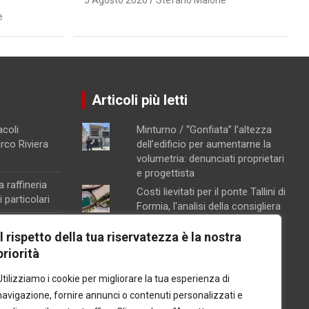
e
Articoli più letti
acoli
Minturno / “Gonfiata” l’altezza
arco Riviera
dell’edificio per aumentarne la
volumetria: denunciati proprietari
e progettista
a raffineria
Costi lievitati per il ponte Tallini di
 particolari
Formia, l'analisi della consigliera
Immacolata Arnone
na, attivata la
Il rispetto della tua riservatezza è la nostra
Chiusura pomeridiana per la
ento
priorità
farmacia di Formia, "manca il
orte sul
personale"
Utilizziamo i cookie per migliorare la tua esperienza di
Caso Mendico, crollano le
navigazione, fornire annunci o contenuti personalizzati e
iscrizioni al Pacinotti di Santi