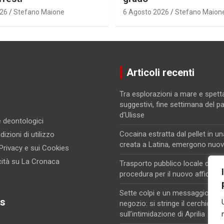
026
Stefano Maione
6 Agosto 2026
Stefano Maion
Articoli recenti
Tra esplorazioni a mare e spett
suggestivi, fine settimana del p
d’Ulisse
 e deontologici
Cocaina estratta dal pellet in un
izioni di utilizzo
creata a Latina, emergono nuovi
 Privacy e sui Cookies
cità su La Cronaca
Trasporto pubblico locale di Lati
procedura per il nuovo affidam
Sette colpi e un messaggio di m
s
negozio: si stringe il cerchio
sull’intimidazione di Aprilia