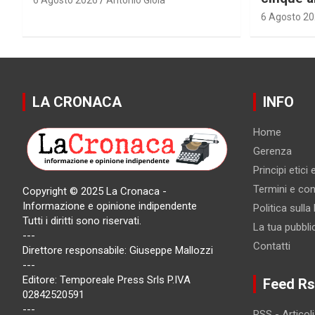
6 Agosto 2
LA CRONACA
INFO
Home
Gerenza
Principi etici
Termini e cond
Copyright © 2025 La Cronaca -
Informazione e opinione indipendente
Politica sulla
Tutti i diritti sono riservati.
La tua pubbli
---
Contatti
Direttore responsabile: Giuseppe Mallozzi
---
Editore: Temporeale Press Srls P.IVA
Feed Rs
02842520591
---
RSS - Articoli