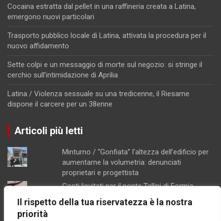
Cocaina estratta dal pellet in una raffineria creata a Latina,
emergono nuovi particolari
Trasporto pubblico locale di Latina, attivata la procedura per il
nuovo affidamento
Sette colpi e un messaggio di morte sul negozio: si stringe il
cerchio sull’intimidazione di Aprilia
Latina / Violenza sessuale su una tredicenne, il Riesame
dispone il carcere per un 38enne
Articoli più letti
Minturno / “Gonfiata” l’altezza dell’edificio per
aumentarne la volumetria: denunciati
proprietari e progettista
Costi lievitati per il ponte Tallini di Formia,
l'analisi della consigliera Immacolata Arnone
Il rispetto della tua riservatezza è la nostra
Chiusura pomeridiana per la farmacia di
priorità
Formia, "manca il personale"