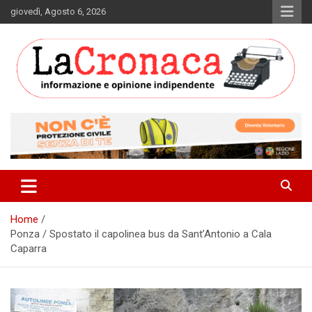
Skip
giovedì, Agosto 6, 2026
to
content
Informazione e opinione indipendente
La Cronaca Quotidiano
Home
Ponza / Spostato il capolinea bus da Sant’Antonio a Cala
Caparra