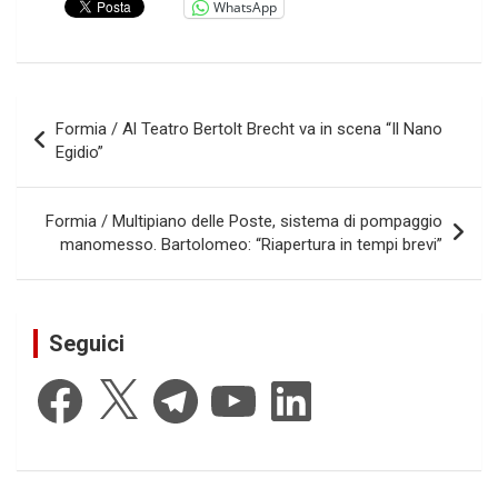
WhatsApp
Navigazione
Formia / Al Teatro Bertolt Brecht va in scena “Il Nano
articoli
Egidio”
Formia / Multipiano delle Poste, sistema di pompaggio
manomesso. Bartolomeo: “Riapertura in tempi brevi”
Seguici
Facebook
X
Telegram
YouTube
LinkedIn