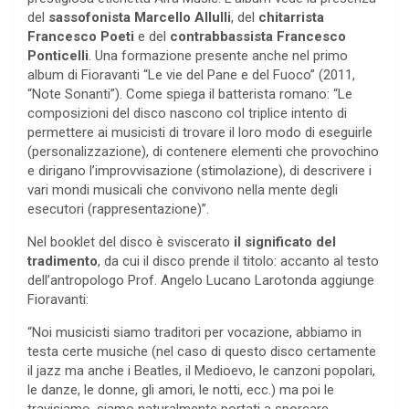
del
sassofonista Marcello Allulli
, del
chitarrista
Francesco Poeti
e del
contrabbassista Francesco
Ponticelli
. Una formazione presente anche nel primo
album di Fioravanti “Le vie del Pane e del Fuoco” (2011,
“Note Sonanti”). Come spiega il batterista romano: “Le
composizioni del disco nascono col triplice intento di
permettere ai musicisti di trovare il loro modo di eseguirle
(personalizzazione), di contenere elementi che provochino
e dirigano l’improvvisazione (stimolazione), di descrivere i
vari mondi musicali che convivono nella mente degli
esecutori (rappresentazione)”.
Nel booklet del disco è sviscerato
il significato del
tradimento
, da cui il disco prende il titolo: accanto al testo
dell’antropologo Prof. Angelo Lucano Larotonda aggiunge
Fioravanti:
“Noi musicisti siamo traditori per vocazione, abbiamo in
testa certe musiche (nel caso di questo disco certamente
il jazz ma anche i Beatles, il Medioevo, le canzoni popolari,
le danze, le donne, gli amori, le notti, ecc.) ma poi le