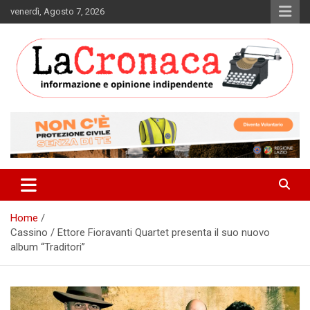
Skip
venerdì, Agosto 7, 2026
to
content
Informazione e opinione indipendente
La Cronaca Quotidiano
Home
Cassino / Ettore Fioravanti Quartet presenta il suo nuovo
album “Traditori”