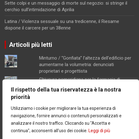
Sette colpi e un messaggio di morte sul negozio: si stringe il
cerchio sull’intimidazione di Aprilia
Latina / Violenza sessuale su una tredicenne, il Riesame
dispone il carcere per un 38enne
Articoli più letti
Minturno / “Gonfiata” l’altezza dell’edificio per
aumentarne la volumetria: denunciati
proprietari e progettista
Chiusura pomeridiana per la farmacia di
Formia, "manca il personale"
Il rispetto della tua riservatezza è la nostra
Concorsopoli all’Asl di Latina, licenziati
priorità
Rainone ed Esposito dopo la sentenza di
primo grado
Utilizziamo i cookie per migliorare la tua esperienza di
Schiuma e acqua giallastra lungo le coste del
navigazione, fornire annunci o contenuti personalizzati e
Lazio: Arpa esclude contaminazioni batteriche
analizzare il nostro traffico. Cliccando su "Accetta e
Latina / Piano del fabbisogno del personale,
continua", acconsenti all'uso dei cookie.
Leggi di più
ok dalla Giunta: in arrivo 30 nuove assunzioni e