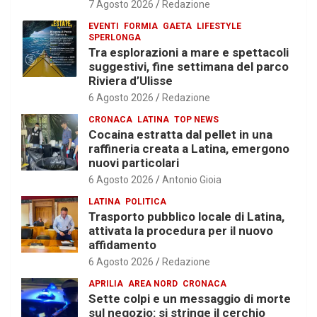
7 Agosto 2026
Redazione
EVENTI
FORMIA
GAETA
LIFESTYLE
SPERLONGA
Tra esplorazioni a mare e spettacoli
suggestivi, fine settimana del parco
Riviera d’Ulisse
6 Agosto 2026
Redazione
CRONACA
LATINA
TOP NEWS
Cocaina estratta dal pellet in una
raffineria creata a Latina, emergono
nuovi particolari
6 Agosto 2026
Antonio Gioia
LATINA
POLITICA
Trasporto pubblico locale di Latina,
attivata la procedura per il nuovo
affidamento
6 Agosto 2026
Redazione
APRILIA
AREA NORD
CRONACA
Sette colpi e un messaggio di morte
sul negozio: si stringe il cerchio