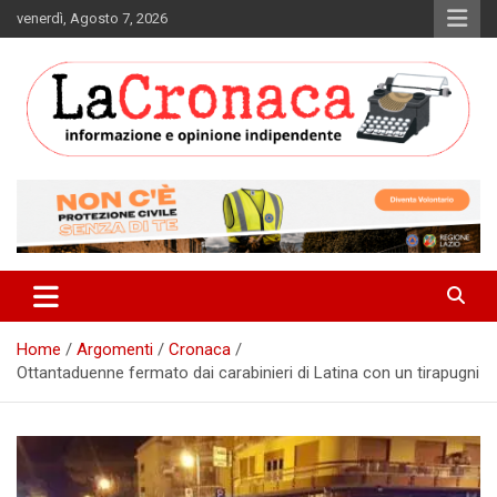
Skip
venerdì, Agosto 7, 2026
to
content
Informazione e opinione indipendente
La Cronaca Quotidiano
Home
Argomenti
Cronaca
Ottantaduenne fermato dai carabinieri di Latina con un tirapugni