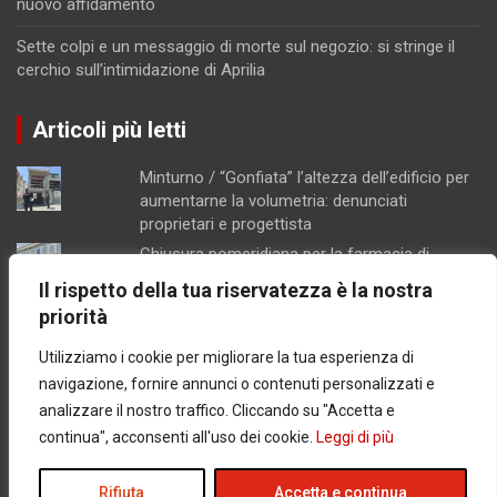
nuovo affidamento
Sette colpi e un messaggio di morte sul negozio: si stringe il
cerchio sull’intimidazione di Aprilia
Articoli più letti
Minturno / “Gonfiata” l’altezza dell’edificio per
aumentarne la volumetria: denunciati
proprietari e progettista
Chiusura pomeridiana per la farmacia di
Formia, "manca il personale"
Il rispetto della tua riservatezza è la nostra
Schiuma e acqua giallastra lungo le coste del
priorità
Lazio: Arpa esclude contaminazioni batteriche
Utilizziamo i cookie per migliorare la tua esperienza di
Concorsopoli all’Asl di Latina, licenziati
Rainone ed Esposito dopo la sentenza di
navigazione, fornire annunci o contenuti personalizzati e
primo grado
analizzare il nostro traffico. Cliccando su "Accetta e
Latina / Piano del fabbisogno del personale,
continua", acconsenti all'uso dei cookie.
Leggi di più
ok dalla Giunta: in arrivo 30 nuove assunzioni e
17 progressioni verticali
Rifiuta
Accetta e continua