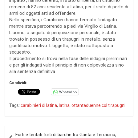
impatto”, hanno deferito, in stato di libertà, un cittadino
romeno di 82 anni residente a Latina, per il reato di porto di
armi od oggetti atti ad offendere.
Nello specifico, i Carabinieri hanno fermato l’indagato
mentre stava percorrendo a piedi via Virgilio di Latina.
L’uomo, a seguito di perquisizione personale, è stato
trovato in possesso di un tirapugni in metallo, senza
giustificato motivo. L’oggetto, è stato sottoposto a
sequestro.
Il procedimento si trova nella fase delle indagini preliminari
e per gli indagati vale il principio di non colpevolezza sino
alla sentenza definitiva
Condividi:
WhatsApp
Tags:
carabinieri di latina
,
latina
,
ottantaduenne col tirapugni
Navigazione
Furti e tentati furti di barche tra Gaeta e Terracina,