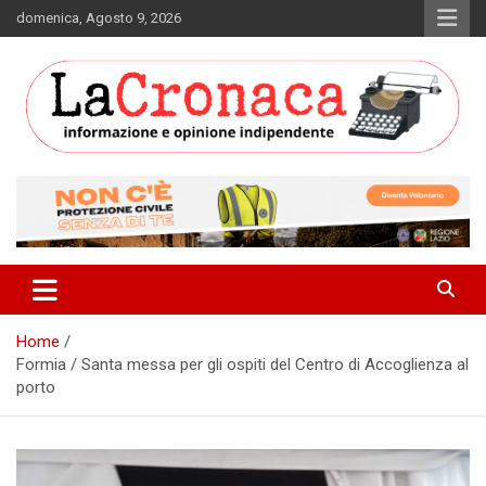
Skip
domenica, Agosto 9, 2026
to
content
Informazione e opinione indipendente
La Cronaca Quotidiano
Home
Formia / Santa messa per gli ospiti del Centro di Accoglienza al
porto