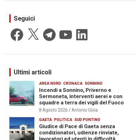
Seguici
Facebook
X
Telegram
YouTube
LinkedIn
Ultimi articoli
AREA NORD
CRONACA
SONNINO
Incendi a Sonnino, Priverno e
Sermoneta, interventi aerei e con
squadre a terra dei vigili del Fuoco
8 Agosto 2026
Antonio Gioia
GAETA
POLITICA
SUD PONTINO
Giudice di Pace di Gaeta senza
condizionatori, udienze rinviate,
lavoratori ed utenti in difficoltà