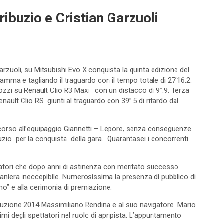
ibuzio e Cristian Garzuoli
uoli, su Mitsubishi Evo X conquista la quinta edizione del
ramma e tagliando il traguardo con il tempo totale di 27’16.2.
zi su Renault Clio R3 Maxi con un distacco di 9”.9. Terza
nault Clio RS giunti al traguardo con 39”.5 di ritardo dal
ccorso all’equipaggio Giannetti – Lepore, senza conseguenze
ibuzio per la conquista della gara. Quarantasei i concorrenti
zatori che dopo anni di astinenza con meritato successo
in maniera ineccepibile. Numerosissima la presenza di pubblico di
ano” e alla cerimonia di premiazione.
duzione 2014 Massimiliano Rendina e al suo navigatore Mario
mi degli spettatori nel ruolo di apripista. L’appuntamento