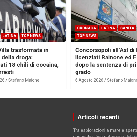
CRONACA
LATINA
SANITÀ
LATINA
TOP NEWS
TOP NEWS
Villa trasformata in
Concorsopoli all’Asl di 
 della droga:
licenziati Rainone ed 
ti 18 chili di cocaina,
dopo la sentenza di pr
rresti
grado
026
Stefano Maione
6 Agosto 2026
Stefano Maion
Articoli recenti
Tra esplorazioni a mare e spett
suggestivi, fine settimana del p