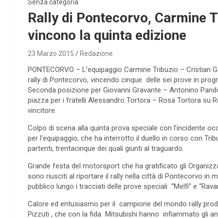
Senza categoria
Rally di Pontecorvo, Carmine Tr
vincono la quinta edizione
23 Marzo 2015
Redazione
PONTECORVO – L’equipaggio Carmine Tribuzio – Cristian Garz
rally di Pontecorvo, vincendo cinque delle sei prove in prog
Seconda posizione per Giovanni Gravante – Antonino Pandoz
piazza per i fratelli Alessandro Tortora – Rosa Tortora su Re
vincitore.
Colpo di scena alla quinta prova speciale con l’incidente o
per l’equipaggio, che ha interrotto il duello in corso con Tr
partenti, trentacinque dei quali giunti al traguardo.
Grande festa del motorsport che ha gratificato gli Organiz
sono riusciti al riportare il rally nella città di Pontecorvo 
pubblico lungo i tracciati delle prove speciali “Melfi” e “Rav
Calore ed entusiasmo per il campione del mondo rally pro
Pizzuti , che con la fida Mitsubishi hanno infiammato gli ani