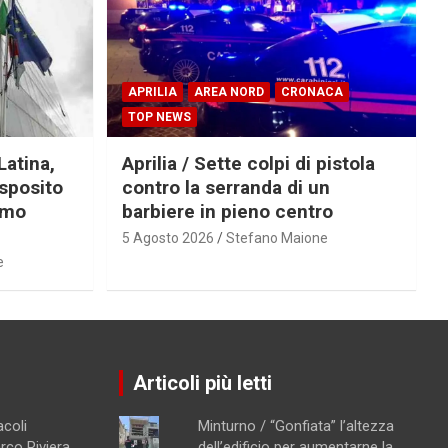
APRILIA
AREA NORD
CRONACA
TOP NEWS
Latina,
Aprilia / Sette colpi di pistola
Esposito
contro la serranda di un
imo
barbiere in pieno centro
5 Agosto 2026
Stefano Maione
e
Articoli più letti
acoli
Minturno / “Gonfiata” l’altezza
arco Riviera
dell’edificio per aumentarne la