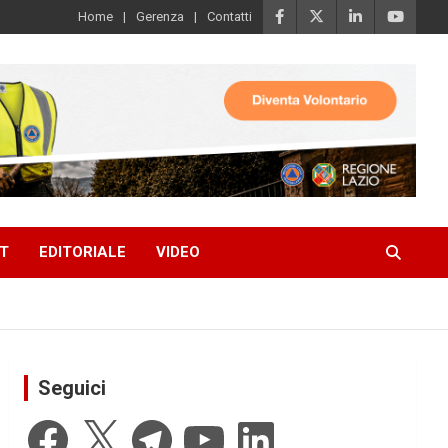
Home
Gerenza
Contatti
T
EDITORIALE
VIDEO
Seguici
Facebook
X
Telegram
YouTube
LinkedIn