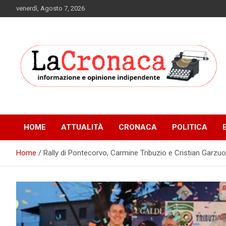
Skip
venerdì, Agosto 7, 2026
to
content
Informazione e opinione indipendente
La Cronaca Quotidiano
HOME
ATTUALITÀ
CRONACA
POLITICA
Home
Rally di Pontecorvo, Carmine Tribuzio e Cristian Garzuol