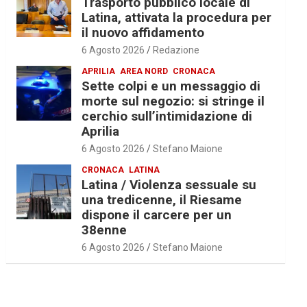
Trasporto pubblico locale di
Latina, attivata la procedura per
il nuovo affidamento
6 Agosto 2026
Redazione
APRILIA
AREA NORD
CRONACA
Sette colpi e un messaggio di
morte sul negozio: si stringe il
cerchio sull’intimidazione di
Aprilia
6 Agosto 2026
Stefano Maione
CRONACA
LATINA
Latina / Violenza sessuale su
una tredicenne, il Riesame
dispone il carcere per un
38enne
6 Agosto 2026
Stefano Maione