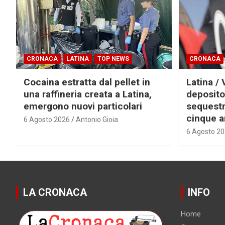
CRONACA
LATINA
TOP NEWS
CRONACA
Cocaina estratta dal pellet in
Latina / 
una raffineria creata a Latina,
deposito
emergono nuovi particolari
sequestra
cinque a
6 Agosto 2026
Antonio Gioia
6 Agosto 2
LA CRONACA
INFO
Home