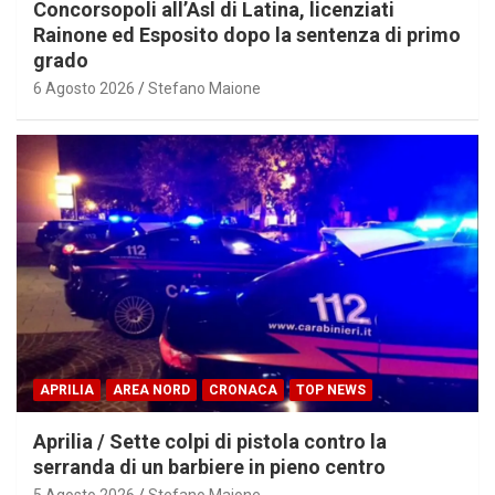
Concorsopoli all’Asl di Latina, licenziati
Rainone ed Esposito dopo la sentenza di primo
grado
6 Agosto 2026
Stefano Maione
APRILIA
AREA NORD
CRONACA
TOP NEWS
Aprilia / Sette colpi di pistola contro la
serranda di un barbiere in pieno centro
5 Agosto 2026
Stefano Maione