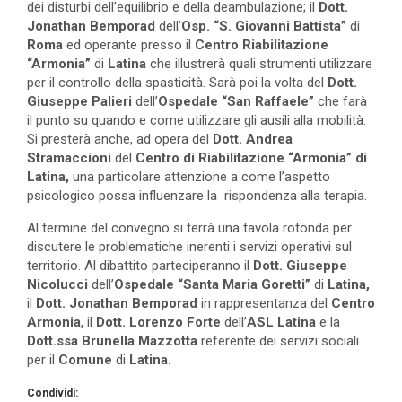
dei disturbi dell’equilibrio e della deambulazione; il
Dott.
Jonathan Bemporad
dell’
Osp. “S. Giovanni Battista”
di
Roma
ed operante presso il
Centro Riabilitazione
“Armonia”
di
Latina
che illustrerà quali strumenti utilizzare
per il controllo della spasticità. Sarà poi la volta del
Dott.
Giuseppe Palieri
dell’
Ospedale “San Raffaele”
che farà
il punto su quando e come utilizzare gli ausili alla mobilità.
Si presterà anche, ad opera del
Dott. Andrea
Stramaccioni
del
Centro di Riabilitazione
“Armonia” di
Latina,
una particolare attenzione a come l’aspetto
psicologico possa influenzare la rispondenza alla terapia.
Al termine del convegno si terrà una tavola rotonda per
discutere le problematiche inerenti i servizi operativi sul
territorio. Al dibattito parteciperanno il
Dott. Giuseppe
Nicolucci
dell’
Ospedale “Santa Maria Goretti”
di
Latina,
il
Dott. Jonathan Bemporad
in rappresentanza del
Centro
Armonia
, il
Dott. Lorenzo Forte
dell’
ASL Latina
e la
Dott.ssa Brunella Mazzotta
referente dei servizi sociali
per il
Comune
di
Latina.
Condividi: