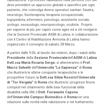
riabilitazione. Il processo riabilitativo nelle persone con SM
deve prevedere un approccio globale e specifico per ogni
paziente, che coinvolga diversi operatori sanitari: fisiatra,
neurologo, fisioterapista, terapista occupazionale,
logopedista, infermiere, psicologo, assistente sociale,
urologo, sessuologo, neuropsicologo, oculista. Proprio
per saperne di più, per capire come agire ed a chi rivolgersi
che la Sezione Provinciale AISM di Latina, in collaborazione
con il Centro di Riabilitazione Armonia di Latina hanno
organizzato il convegno di sabato 28 Marzo.
A partire dalle 9.00, al tavolo dei relatori, dopo i saluti della
Presidente
della
Sezione Provinciale
dell’
AISM
di
Latina
Dott.ssa Maria Rosaria Serge
, si alterneranno il
Prof.
Marco Salvetti
dell’
Università “La Sapienza”
di
Roma
che illustrerà le ultime conquiste terapeutiche e le
prospettive future; la
Dott.ssa Silvia Rossi
dell’
Università
di “Tor Vergata”
di
Roma
che illustrerà i progressi finora
compiuti nel chiarimento delle basi funzionali della
disabilità nella SM; il
Dott. Fioravante Capone
dell’
Università Campus Biomedico
di
Roma
con una
relazione sulle novità nella valutazione e nel trattamento