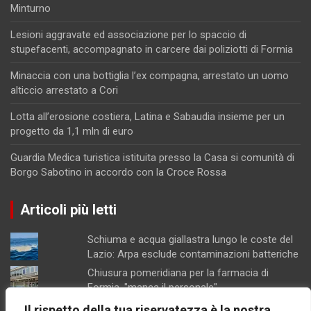
Minturno
Lesioni aggravate ed associazione per lo spaccio di
stupefacenti, accompagnato in carcere dai poliziotti di Formia
Minaccia con una bottiglia l’ex compagna, arrestato un uomo
alticcio arrestato a Cori
Lotta all’erosione costiera, Latina e Sabaudia insieme per un
progetto da 1,1 mln di euro
Guardia Medica turistica istituita presso la Casa si comunità di
Borgo Sabotino in accordo con la Croce Rossa
Articoli più letti
Schiuma e acqua giallastra lungo le coste del
Lazio: Arpa esclude contaminazioni batteriche
Chiusura pomeridiana per la farmacia di
Formia, "manca il personale"
Minturno / “Gonfiata” l’altezza dell’edificio per
Il rispetto della tua riservatezza è la nostra