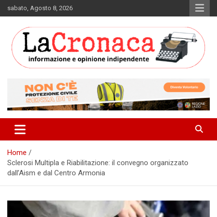
Skip
sabato, Agosto 8, 2026
to
content
Informazione e opinione indipendente
La Cronaca Quotidiano
Home
Sclerosi Multipla e Riabilitazione: il convegno organizzato
dall’Aism e dal Centro Armonia