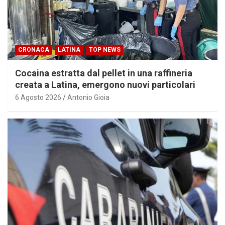
CRONACA
LATINA
TOP NEWS
Cocaina estratta dal pellet in una raffineria
creata a Latina, emergono nuovi particolari
6 Agosto 2026
Antonio Gioia