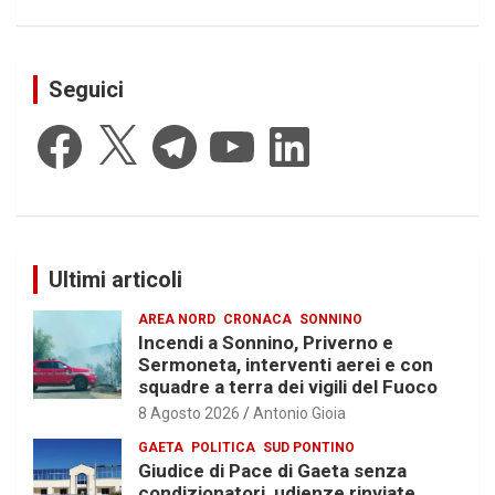
Seguici
Facebook
X
Telegram
YouTube
LinkedIn
Ultimi articoli
AREA NORD
CRONACA
SONNINO
Incendi a Sonnino, Priverno e
Sermoneta, interventi aerei e con
squadre a terra dei vigili del Fuoco
8 Agosto 2026
Antonio Gioia
GAETA
POLITICA
SUD PONTINO
Giudice di Pace di Gaeta senza
condizionatori, udienze rinviate,