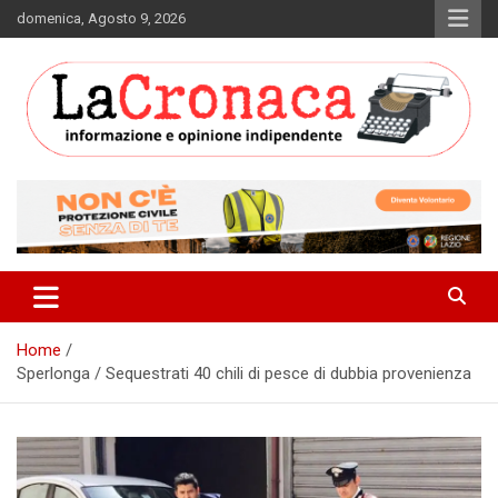
Skip
domenica, Agosto 9, 2026
to
content
Informazione e opinione indipendente
La Cronaca Quotidiano
Home
Sperlonga / Sequestrati 40 chili di pesce di dubbia provenienza