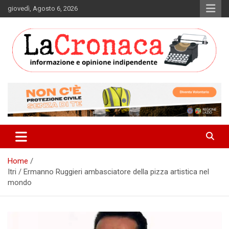
Skip
giovedì, Agosto 6, 2026
to
content
Informazione e opinione indipendente
La Cronaca Quotidiano
Home
Itri / Ermanno Ruggieri ambasciatore della pizza artistica nel
mondo