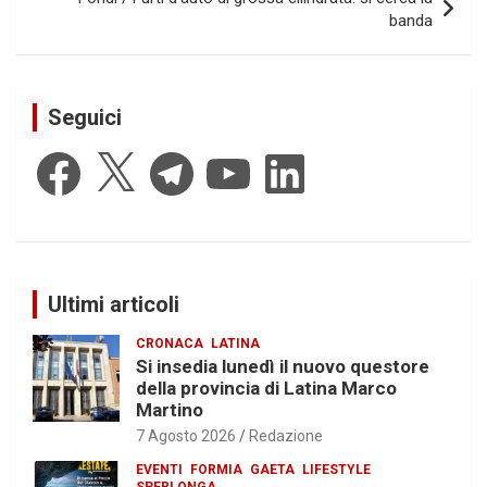
banda
Seguici
Facebook
X
Telegram
YouTube
LinkedIn
Ultimi articoli
CRONACA
LATINA
Si insedia lunedì il nuovo questore
della provincia di Latina Marco
Martino
7 Agosto 2026
Redazione
EVENTI
FORMIA
GAETA
LIFESTYLE
SPERLONGA