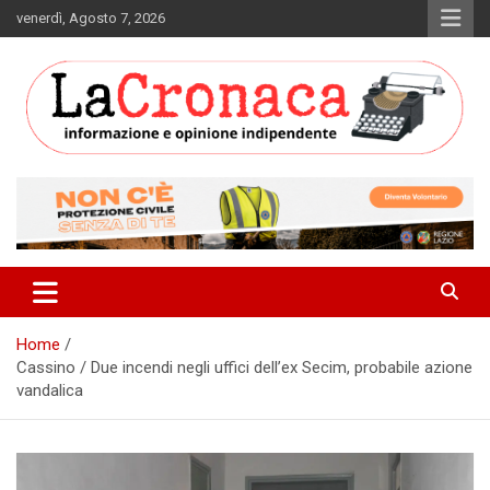
Skip
venerdì, Agosto 7, 2026
to
content
Informazione e opinione indipendente
La Cronaca Quotidiano
Home
Cassino / Due incendi negli uffici dell’ex Secim, probabile azione
vandalica