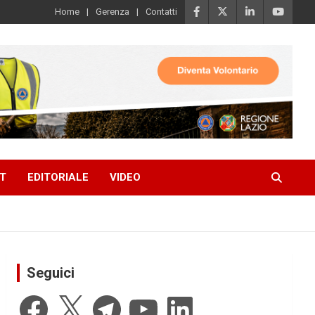
Home
Gerenza
Contatti
T
EDITORIALE
VIDEO
Seguici
Facebook
X
Telegram
YouTube
LinkedIn