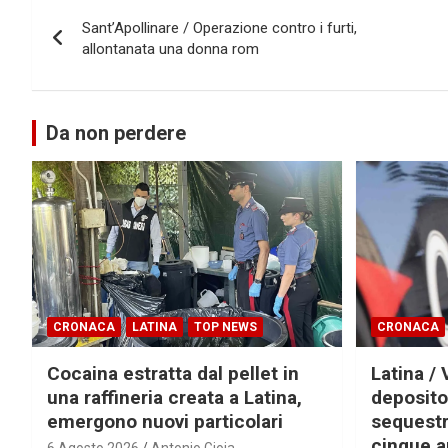
Navigazione
Sant’Apollinare / Operazione contro i furti,
articoli
allontanata una donna rom
Da non perdere
CRONACA
LATINA
TOP NEWS
CRONACA
Cocaina estratta dal pellet in
Latina / 
una raffineria creata a Latina,
deposito
emergono nuovi particolari
sequestra
cinque a
6 Agosto 2026
Antonio Gioia