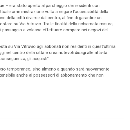
gue – era stato aperto al parcheggio dei residenti con
tuale amministrazione volta a negare l’accessibilità della
e della città diverse dal centro, al fine di garantire un
tare su Via Vitruvio. Tra le finalità della richiamata misura,
se di passaggio e volesse effettuare compere nei negozi del
sta su Via Vitruvio agli abbonati non residenti in quest’ultima
gi nel centro della città e crea notevoli disagi alle attività
 conseguenza, gli acquisti”.
ccesso temporaneo, sino almeno a quando sarà nuovamente
o estensibile anche ai possessori di abbonamento che non