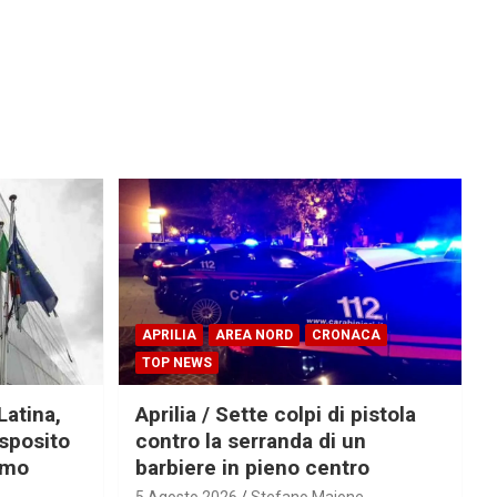
APRILIA
AREA NORD
CRONACA
TOP NEWS
Latina,
Aprilia / Sette colpi di pistola
Esposito
contro la serranda di un
imo
barbiere in pieno centro
5 Agosto 2026
Stefano Maione