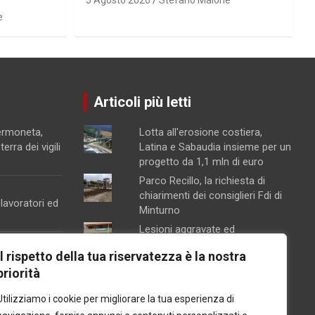
e
Articoli più letti
Sermoneta,
Lotta all'erosione costiera,
erra dei vigili
Latina e Sabaudia insieme per un
progetto da 1,1 mln di euro
Parco Recillo, la richiesta di
chiarimenti dei consiglieri Fdi di
 lavoratori ed
Minturno
Lesioni aggravate ed
associazione per lo spaccio di
ne della
Il rispetto della tua riservatezza è la nostra
stupefacenti, accompagnato in
lizione
priorità
carcere dai poliziotti di Formia
Scarichi, porto e
Utilizziamo i cookie per migliorare la tua esperienza di
arimenti dei
delocalizzazione della