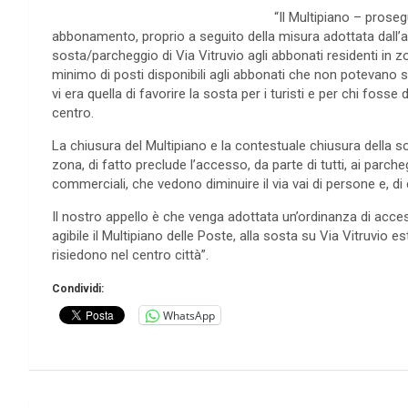
“Il Multipiano – prose
abbonamento, proprio a seguito della misura adottata dall’at
sosta/parcheggio di Via Vitruvio agli abbonati residenti in zon
minimo di posti disponibili agli abbonati che non potevano sos
vi era quella di favorire la sosta per i turisti e per chi fos
centro.
La chiusura del Multipiano e la contestuale chiusura della so
zona, di fatto preclude l’accesso, da parte di tutti, ai parcheg
commerciali, che vedono diminuire il via vai di persone e, di
Il nostro appello è che venga adottata un’ordinanza di a
agibile il Multipiano delle Poste, alla sosta su Via Vitruvi
risiedono nel centro città”.
Condividi:
WhatsApp