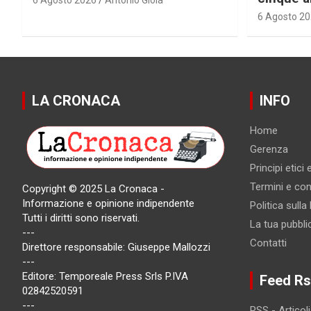
6 Agosto 2
LA CRONACA
INFO
Home
Gerenza
Principi etici
Termini e cond
Copyright © 2025 La Cronaca -
Informazione e opinione indipendente
Politica sulla
Tutti i diritti sono riservati.
La tua pubbli
---
Contatti
Direttore responsabile: Giuseppe Mallozzi
---
Editore: Temporeale Press Srls P.IVA
Feed Rs
02842520591
---
RSS - Articoli