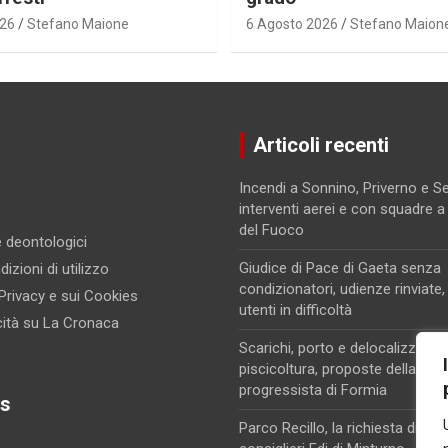
026
Stefano Maione
6 Agosto 2026
Stefano Maion
Articoli recenti
Incendi a Sonnino, Priverno e 
interventi aerei e con squadre a t
del Fuoco
 e deontologici
Giudice di Pace di Gaeta senza
izioni di utilizzo
condizionatori, udienze rinviate,
 Privacy e sui Cookies
utenti in difficoltà
cità su La Cronaca
Scarichi, porto e delocalizzazio
piscicoltura, proposte della coa
progressista di Formia
s
Parco Recillo, la richiesta di chi