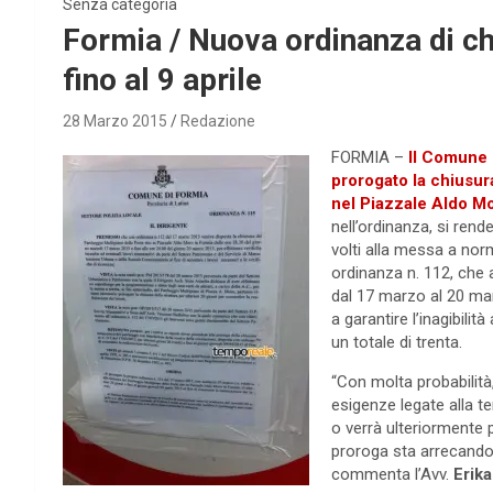
Senza categoria
Formia / Nuova ordinanza di ch
fino al 9 aprile
28 Marzo 2015
Redazione
FORMIA –
Il Comune 
prorogato la chiusur
nel Piazzale Aldo Mo
nell’ordinanza, si rend
volti alla messa a nor
ordinanza n. 112, che a
dal 17 marzo al 20 mar
a garantire l’inagibilità
un totale di trenta.
“Con molta probabilit
esigenze legate alla t
o verrà ulteriormente 
proroga sta arrecando a
commenta l’Avv.
Erika