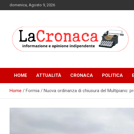
Skip
domenica, Agosto 9, 2026
to
content
Informazione e opinione indipendente
La Cronaca Quotidiano
HOME
ATTUALITÀ
CRONACA
POLITICA
Home
Formia / Nuova ordinanza di chiusura del Multipiano: pro