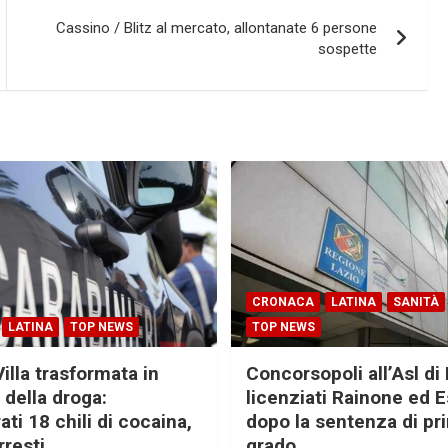
Cassino / Blitz al mercato, allontanate 6 persone
sospette
CRONACA
LATINA
SANITÀ
LATINA
TOP NEWS
TOP NEWS
Villa trasformata in
Concorsopoli all’Asl di 
 della droga:
licenziati Rainone ed 
ti 18 chili di cocaina,
dopo la sentenza di pr
rresti
grado