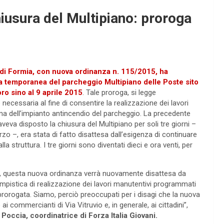
iusura del Multipiano: proroga
di Formia, con nuova ordinanza n. 115/2015, ha
a temporanea del parcheggio Multipiano delle Poste sito
ro sino al 9 aprile 2015
. Tale proroga, si legge
e necessaria al fine di consentire la realizzazione dei lavori
ma dell’impianto antincendio del parcheggio. La precedente
veva disposto la chiusura del Multipiano per soli tre giorni –
zo –, era stata di fatto disattesa dall’esigenza di continuare
 alla struttura. I tre giorni sono diventati dieci e ora venti, per
à, questa nuova ordinanza verrà nuovamente disattesa da
empistica di realizzazione dei lavori manutentivi programmati
prorogata. Siamo, perciò preoccupati per i disagi che la nuova
i commercianti di Via Vitruvio e, in generale, ai cittadini”,
 Poccia, coordinatrice di Forza Italia Giovani.