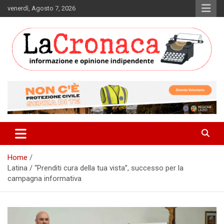
Skip
venerdì, Agosto 7, 2026
to
content
Informazione e opinione indipendente
La Cronaca Quotidiano
Home
Latina / “Prenditi cura della tua vista”, successo per la
campagna informativa