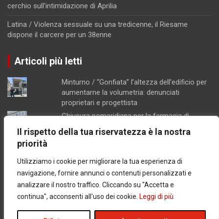
cerchio sull’intimidazione di Aprilia
Latina / Violenza sessuale su una tredicenne, il Riesame
dispone il carcere per un 38enne
Articoli più letti
Minturno / “Gonfiata” l’altezza dell’edificio per
aumentarne la volumetria: denunciati
proprietari e progettista
Chiusura pomeridiana per la farmacia di
Formia, "manca il personale"
Il rispetto della tua riservatezza è la nostra
Concorsopoli all’Asl di Latina, licenziati
priorità
Rainone ed Esposito dopo la sentenza di
primo grado
Utilizziamo i cookie per migliorare la tua esperienza di
Schiuma e acqua giallastra lungo le coste del
navigazione, fornire annunci o contenuti personalizzati e
Lazio: Arpa esclude contaminazioni batteriche
analizzare il nostro traffico. Cliccando su "Accetta e
Latina / Piano del fabbisogno del personale,
continua", acconsenti all'uso dei cookie.
Leggi di più
ok dalla Giunta: in arrivo 30 nuove assunzioni e
17 progressioni verticali