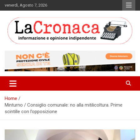
Skip
venerdì, Agosto 7, 2026
to
content
Informazione e opinione indipendente
La Cronaca Quotidiano
Home
Minturno / Consiglio comunale: no alla mitilicoltura. Prime
scintille con l’opposizione