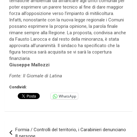
tematiche ambientali da affiancare agli uffici comunali per
poter esprimere un parere tecnico al fine di dare maggior
forza all’opposizione verso l’impianto di mitilicoltura.
Infatti, nonostante con la nuova legge regionale i Comuni
possano esprimere la propria opinione, la parola finale
rimane sempre alla Regione. La proposta, condivisa anche
da Fausto Larocca e dal resto della minoranza, è stata
approvata all’unanimità. Il sindaco ha specificato che la
figura tecnica sarà acquisita se vi sarà la copertura
finanziaria.
Giuseppe Mallozzi
Fonte: Il Giornale di Latina
Condividi:
WhatsApp
Navigazione
Formia / Controlli del territorio, i Carabinieri denunciano
articoli
8 persone