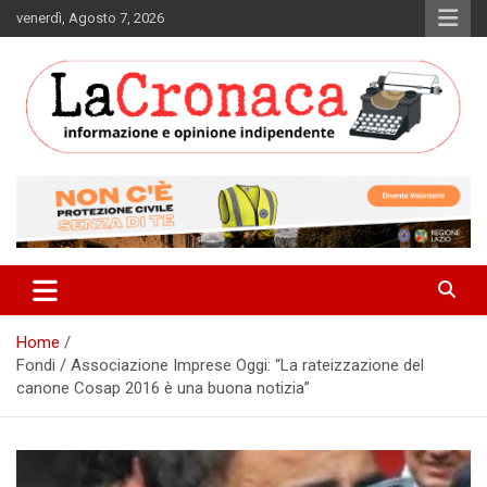
Skip
venerdì, Agosto 7, 2026
to
content
Informazione e opinione indipendente
La Cronaca Quotidiano
Home
Fondi / Associazione Imprese Oggi: “La rateizzazione del
canone Cosap 2016 è una buona notizia”