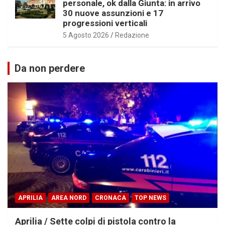
personale, ok dalla Giunta: in arrivo
30 nuove assunzioni e 17
progressioni verticali
5 Agosto 2026
Redazione
Da non perdere
APRILIA
AREA NORD
CRONACA
TOP NEWS
Aprilia / Sette colpi di pistola contro la