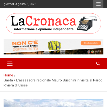
Skip
giovedì, Agosto 6, 2026
to
content
Informazione e opinione indipendente
La Cronaca Quotidiano
Home
Gaeta / L’assessore regionale Mauro Buschini in visita al Parco
Riviera di Ulisse