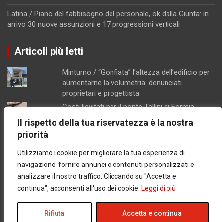
Latina / Piano del fabbisogno del personale, ok dalla Giunta: in
arrivo 30 nuove assunzioni e 17 progressioni verticali
Articoli più letti
Minturno / “Gonfiata” l’altezza dell’edificio per
aumentarne la volumetria: denunciati
proprietari e progettista
Costi lievitati per il ponte Tallini di Formia,
l'analisi della consigliera Immacolata Arnone
Il rispetto della tua riservatezza è la nostra
Caso Mendico, crollano le iscrizioni al
priorità
Pacinotti di Santi Cosma e Damiano: soltanto
tre studenti, salta la prima classe
Utilizziamo i cookie per migliorare la tua esperienza di
Ex Salid, il tar mette in crisi il diniego del
navigazione, fornire annunci o contenuti personalizzati e
comune di Formia
analizzare il nostro traffico. Cliccando su "Accetta e
Ponza / Cantiere di quasi 200 metri quadrati
continua", acconsenti all'uso dei cookie.
Leggi di più
senza valutazione ambientale: scattano
sequestro e denuncia
Rifiuta
Accetta e continua