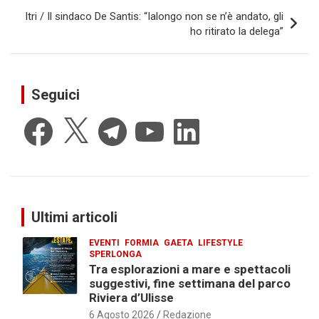
Itri / Il sindaco De Santis: “Ialongo non se n’è andato, gli
ho ritirato la delega”
Seguici
Facebook
X
Telegram
YouTube
LinkedIn
Ultimi articoli
EVENTI
FORMIA
GAETA
LIFESTYLE
SPERLONGA
Tra esplorazioni a mare e spettacoli
suggestivi, fine settimana del parco
Riviera d’Ulisse
6 Agosto 2026
Redazione