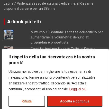
Latina / Violenza sessuale su una tredicenne, il Riesame
dispone il carcere per un 38enne
Articoli più letti
Minturno / “Gonfiata” l’altezza dell’edificio per
aumentarne la volumetria: denunciati
proprietari e progettista
Costi lievitati per il ponte Tallini di Formia,
l'analisi della consigliera Immacolata Arnone
Il rispetto della tua riservatezza è la nostra
Chiusura pomeridiana per la farmacia di
priorità
Formia, "manca il personale"
Utilizziamo i cookie per migliorare la tua esperienza di
Caso Mendico, crollano le iscrizioni al
Pacinotti di Santi Cosma e Damiano: soltanto
navigazione, fornire annunci o contenuti personalizzati e
tre studenti, salta la prima classe
analizzare il nostro traffico. Cliccando su "Accetta e
Concorsopoli all’Asl di Latina, licenziati
continua", acconsenti all'uso dei cookie.
Leggi di più
Rainone ed Esposito dopo la sentenza di
primo grado
Rifiuta
Accetta e continua