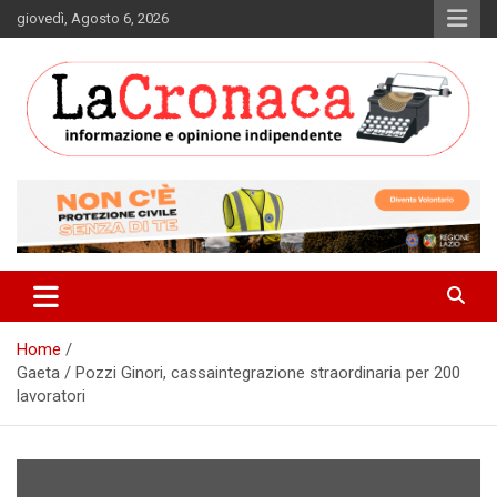
Skip
giovedì, Agosto 6, 2026
to
content
Informazione e opinione indipendente
La Cronaca Quotidiano
Home
Gaeta / Pozzi Ginori, cassaintegrazione straordinaria per 200
lavoratori