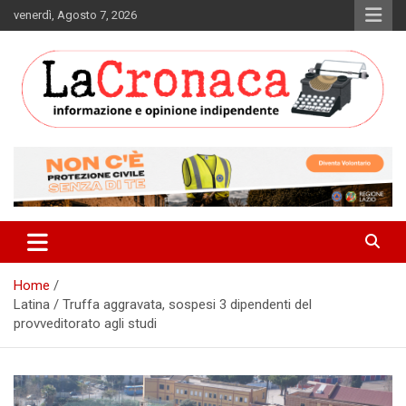
Skip
venerdì, Agosto 7, 2026
to
content
Informazione e opinione indipendente
La Cronaca Quotidiano
Home
Latina / Truffa aggravata, sospesi 3 dipendenti del
provveditorato agli studi