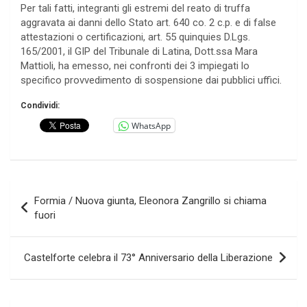
Per tali fatti, integranti gli estremi del reato di truffa
aggravata ai danni dello Stato art. 640 co. 2 c.p. e di false
attestazioni o certificazioni, art. 55 quinquies D.Lgs.
165/2001, il GIP del Tribunale di Latina, Dott.ssa Mara
Mattioli, ha emesso, nei confronti dei 3 impiegati lo
specifico provvedimento di sospensione dai pubblici uffici.
Condividi:
WhatsApp
Navigazione
Formia / Nuova giunta, Eleonora Zangrillo si chiama
articoli
fuori
Castelforte celebra il 73° Anniversario della Liberazione