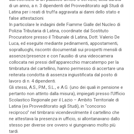
di un anno, a n. 3 dipendenti del Provveditorato agli Studi di
Latina per i reati di truffa aggravata ai danni dello stato e
false attestazioni.
In particolare le indagini delle Fiamme Gialle del Nucleo di
Polizia Tributaria di Latina, coordinate dal Sostituto
Procuratore presso il Tribunale di Latina, Dott. Valerio De
Luca, ed eseguite mediante pedinamenti, appostamenti,
sopralluoghi, riscontri documentali sui prospetti mensili di
assenze/presenze e con l’ausilio di una videocamera
collocata nei pressi dell’apparecchio marcatempo per la
timbratura del cartellino, hanno permesso di accertare una
reiterata condotta di assenza ingiustificata dal posto di
lavoro di n. 4 dipendenti.
Gli stessi, A.S., P.M., S.L., e A.G. (uno dei quali in pensione e
pertanto non attinto dalla misura), impiegati presso l’Ufficio
Scolastico Regionale per il Lazio – Ambito Territoriale di
Latina (ex Provveditorato agli Studi), in “concorso
reciproco” nel timbrarsi vicendevolmente il cartellino che
ne attestava la presenza in ufficio, si allontanavano dallo
stesso per diverse ore ovvero vi giungevano molto più
tardi.