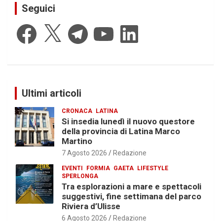
Seguici
Facebook
X
Telegram
YouTube
LinkedIn
Ultimi articoli
CRONACA
LATINA
Si insedia lunedì il nuovo questore
della provincia di Latina Marco
Martino
7 Agosto 2026
Redazione
EVENTI
FORMIA
GAETA
LIFESTYLE
SPERLONGA
Tra esplorazioni a mare e spettacoli
suggestivi, fine settimana del parco
Riviera d’Ulisse
6 Agosto 2026
Redazione