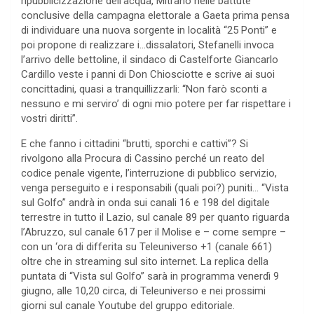
ripubblicizzazione dell’acqua, Mitrano nelle battute
conclusive della campagna elettorale a Gaeta prima pensa
di individuare una nuova sorgente in località “25 Ponti” e
poi propone di realizzare i…dissalatori, Stefanelli invoca
l’arrivo delle bettoline, il sindaco di Castelforte Giancarlo
Cardillo veste i panni di Don Chiosciotte e scrive ai suoi
concittadini, quasi a tranquillizzarli: “Non farò sconti a
nessuno e mi serviro’ di ogni mio potere per far rispettare i
vostri diritti”.
E che fanno i cittadini “brutti, sporchi e cattivi”? Si
rivolgono alla Procura di Cassino perché un reato del
codice penale vigente, l’interruzione di pubblico servizio,
venga perseguito e i responsabili (quali poi?) puniti… “Vista
sul Golfo” andrà in onda sui canali 16 e 198 del digitale
terrestre in tutto il Lazio, sul canale 89 per quanto riguarda
l’Abruzzo, sul canale 617 per il Molise e – come sempre –
con un ‘ora di differita su Teleuniverso +1 (canale 661)
oltre che in streaming sul sito internet. La replica della
puntata di “Vista sul Golfo” sarà in programma venerdì 9
giugno, alle 10,20 circa, di Teleuniverso e nei prossimi
giorni sul canale Youtube del gruppo editoriale.