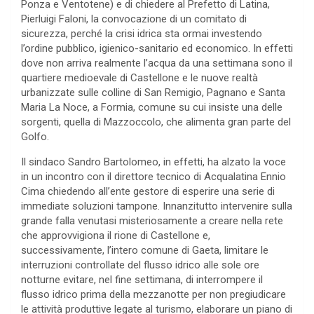
Ponza e Ventotene) e di chiedere al Prefetto di Latina,
Pierluigi Faloni, la convocazione di un comitato di
sicurezza, perché la crisi idrica sta ormai investendo
l’ordine pubblico, igienico-sanitario ed economico. In effetti
dove non arriva realmente l’acqua da una settimana sono il
quartiere medioevale di Castellone e le nuove realtà
urbanizzate sulle colline di San Remigio, Pagnano e Santa
Maria La Noce, a Formia, comune su cui insiste una delle
sorgenti, quella di Mazzoccolo, che alimenta gran parte del
Golfo.
Il sindaco Sandro Bartolomeo, in effetti, ha alzato la voce
in un incontro con il direttore tecnico di Acqualatina Ennio
Cima chiedendo all’ente gestore di esperire una serie di
immediate soluzioni tampone. Innanzitutto intervenire sulla
grande falla venutasi misteriosamente a creare nella rete
che approvvigiona il rione di Castellone e,
successivamente, l’intero comune di Gaeta, limitare le
interruzioni controllate del flusso idrico alle sole ore
notturne evitare, nel fine settimana, di interrompere il
flusso idrico prima della mezzanotte per non pregiudicare
le attività produttive legate al turismo, elaborare un piano di