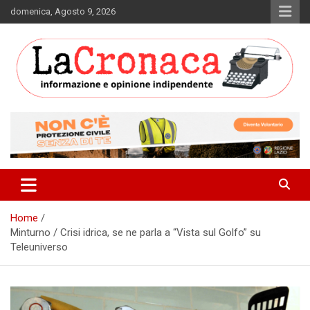
Skip
domenica, Agosto 9, 2026
to
content
Informazione e opinione indipendente
La Cronaca Quotidiano
Home
Minturno / Crisi idrica, se ne parla a “Vista sul Golfo” su
Teleuniverso