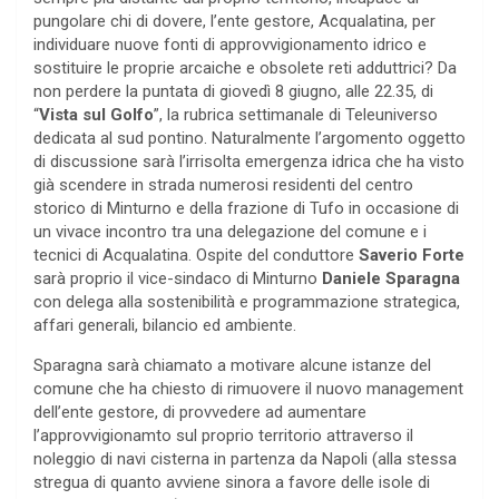
pungolare chi di dovere, l’ente gestore, Acqualatina, per
individuare nuove fonti di approvvigionamento idrico e
sostituire le proprie arcaiche e obsolete reti adduttrici? Da
non perdere la puntata di giovedì 8 giugno, alle 22.35, di
“
Vista sul Golfo
”, la rubrica settimanale di Teleuniverso
dedicata al sud pontino. Naturalmente l’argomento oggetto
di discussione sarà l’irrisolta emergenza idrica che ha visto
già scendere in strada numerosi residenti del centro
storico di Minturno e della frazione di Tufo in occasione di
un vivace incontro tra una delegazione del comune e i
tecnici di Acqualatina. Ospite del conduttore
Saverio Forte
sarà proprio il vice-sindaco di Minturno
Daniele Sparagna
con delega alla sostenibilità e programmazione strategica,
affari generali, bilancio ed ambiente.
Sparagna sarà chiamato a motivare alcune istanze del
comune che ha chiesto di rimuovere il nuovo management
dell’ente gestore, di provvedere ad aumentare
l’approvvigionamto sul proprio territorio attraverso il
noleggio di navi cisterna in partenza da Napoli (alla stessa
stregua di quanto avviene sinora a favore delle isole di