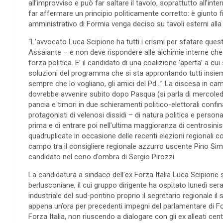
all’improvviso e può far saltare il tavolo, soprattutto all’
far affermare un principio politicamente corretto: è giunto fi
amministrativo di Formia venga deciso su tavoli esterni alla ci
“L’avvocato Luca Scipione ha tutti i crismi per sfatare qu
Assaiante – e non deve rispondere alle alchimie interne che 
forza politica. E’ il candidato di una coalizione ‘aperta’ a c
soluzioni del programma che si sta approntando tutti insiem
sempre che lo vogliano, gli amici del Pd…” La discesa in ca
dovrebbe avvenire subito dopo Pasqua (si parla di mercole
pancia e timori in due schieramenti politico-elettorali confina
protagonisti di velenosi dissidi – di natura politica e person
prima e di entrare poi nell’ultima maggioranza di centrosinis
quadruplicate in occasione delle recenti elezioni regionali co
campo tra il consigliere regionale azzurro uscente Pino Si
candidato nel cono d’ombra di Sergio Pirozzi.
La candidatura a sindaco dell’ex Forza Italia Luca Scipione 
berlusconiane, il cui gruppo dirigente ha ospitato lunedì se
industriale del sud-pontino proprio il segretario regionale 
appena un’ora per precedenti impegni del parlamentare di 
Forza Italia, non riuscendo a dialogare con gli ex alleati c