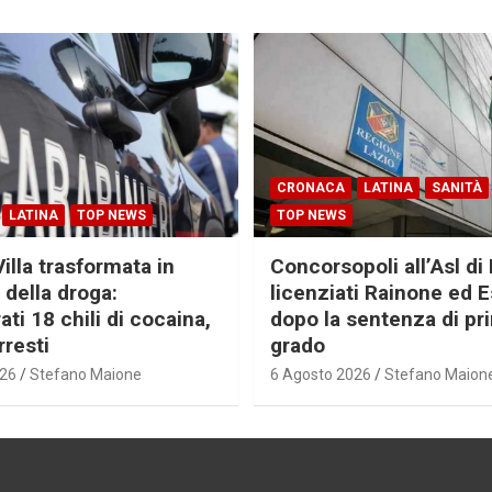
CRONACA
LATINA
SANITÀ
LATINA
TOP NEWS
TOP NEWS
Villa trasformata in
Concorsopoli all’Asl di 
 della droga:
licenziati Rainone ed 
ti 18 chili di cocaina,
dopo la sentenza di pr
rresti
grado
026
Stefano Maione
6 Agosto 2026
Stefano Maion