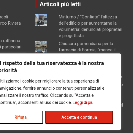
Articoli più letti
acoli
Minturno / “Gonfiata” l’altezza
arco Riviera
dell’edificio per aumentarne la
volumetria: denunciati proprietari
e progettista
a raffineria
Chiusura pomeridiana per la
 particolari
farmacia di Formia, "manca il
personale"
na, attivata la
Il rispetto della tua riservatezza è la nostra
Concorsopoli all’Asl di Latina,
ento
priorità
licenziati Rainone ed Esposito
orte sul
dopo la sentenza di primo grado
Utilizziamo i cookie per migliorare la tua esperienza di
Schiuma e acqua giallastra lungo
navigazione, fornire annunci o contenuti personalizzati e
le coste del Lazio: Arpa esclude
analizzare il nostro traffico. Cliccando su "Accetta e
contaminazioni batteriche
na
continua", acconsenti all'uso dei cookie.
Leggi di più
Latina / Piano del fabbisogno del
l carcere per
personale, ok dalla Giunta: in
arrivo 30 nuove assunzioni e 17
Rifiuta
Accetta e continua
progressioni verticali