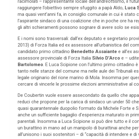
racimolati – rappresentante locale dell’andreottismo, il futu
raggiungere l’obiettivo sempre sfuggito a papà Aldo,
Luca 
ma quasi vent’anni fa, in consiglio comunale in cui è stato ca
l’aspirante sindaco di una coalizione che in poche ore ha re
gli altri schieramenti possono sognare di avere solo se esist
E i nomi sono trasversali: dall’ex deputato e segretario prov
2013) di Forza Italia ed ex assessore all’urbanistica del c
candidato primo cittadino
Benedetto Assaiante
e all’ex a
assessore provinciale di Forza Italia
Silvio D’Arco
e – udite
Bartolomeo
. E Luca Scipione con l’ultimo primo cittadino 
tanto nelle stanze del comune ma nelle aule dei Tribunali e
legale originario del rione marino di Mola. Insomma per que
cercare di vincerle le prossime elezioni amministrative al 
De Coubertin vuole essere assecondato da quello che appa
reduci che propone per la carica di sindaco un under 50 ch
quasi quarantennale duopolio formato da Michele Forte e S
anche un sufficiente bagaglio d’esperienza maturato in prima
parentali. Insomma a Luca Scipione si può dire tutto e il con
un burattino in mano ad un manipolo di burattinai anche per
all’unisono i suoi sostenitori – di “capacità di intendere e 