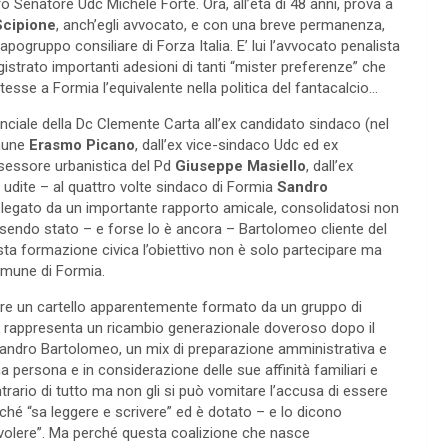
ro Senatore Udc Michele Forte. Ora, all’età di 48 anni, prova a
Scipione
, anch’egli avvocato, e con una breve permanenza,
pogruppo consiliare di Forza Italia. E’ lui l’avvocato penalista
gistrato importanti adesioni di tanti “mister preferenze” che
esse a Formia l’equivalente nella politica del fantacalcio…
inciale della Dc Clemente Carta all’ex candidato sindaco (nel
omune
Erasmo Picano
, dall’ex vice-sindaco Udc ed ex
ssessore urbanistica del Pd
Giuseppe Masiello
, dall’ex
 udite – al quattro volte sindaco di Formia
Sandro
è legato da un importante rapporto amicale, consolidatosi non
ssendo stato – e forse lo è ancora – Bartolomeo cliente del
sta formazione civica l’obiettivo non è solo partecipare ma
comune di Formia.
re un cartello apparentemente formato da un gruppo di
e rappresenta un ricambio generazionale doveroso dopo il
andro Bartolomeo, un mix di preparazione amministrativa e
 persona e in considerazione delle sue affinità familiari e
trario di tutto ma non gli si può vomitare l’accusa di essere
ché “sa leggere e scrivere” ed è dotato – e lo dicono
di volere”. Ma perché questa coalizione che nasce