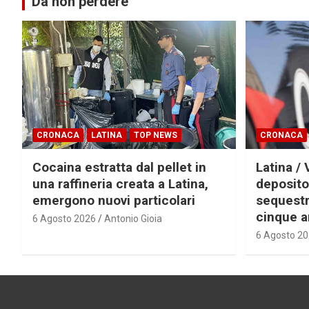
Da non perdere
CRONACA
LATINA
TOP NEWS
CRONACA
Cocaina estratta dal pellet in
Latina / 
una raffineria creata a Latina,
deposito
emergono nuovi particolari
sequestra
cinque a
6 Agosto 2026
Antonio Gioia
6 Agosto 2