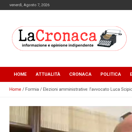
Skip
venerdì, Agosto 7, 2026
to
content
Informazione e opinione indipendente
La Cronaca Quotidiano
HOME
ATTUALITÀ
CRONACA
POLITICA
Home
Formia / Elezioni amministrative: l’avvocato Luca Scip