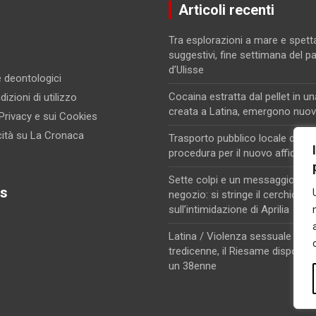
Articoli recenti
Tra esplorazioni a mare e spett
suggestivi, fine settimana del p
d’Ulisse
 e deontologici
Cocaina estratta dal pellet in un
izioni di utilizzo
creata a Latina, emergono nuovi
 Privacy e sui Cookies
cità su La Cronaca
Trasporto pubblico locale di Lati
procedura per il nuovo affidam
Sette colpi e un messaggio di m
s
negozio: si stringe il cerchio
sull’intimidazione di Aprilia
Latina / Violenza sessuale su u
tredicenne, il Riesame dispone i
un 38enne