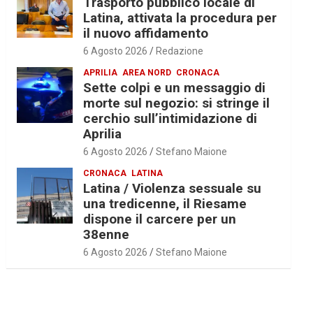
Trasporto pubblico locale di
Latina, attivata la procedura per
il nuovo affidamento
6 Agosto 2026
Redazione
APRILIA
AREA NORD
CRONACA
Sette colpi e un messaggio di
morte sul negozio: si stringe il
cerchio sull’intimidazione di
Aprilia
6 Agosto 2026
Stefano Maione
CRONACA
LATINA
Latina / Violenza sessuale su
una tredicenne, il Riesame
dispone il carcere per un
38enne
6 Agosto 2026
Stefano Maione