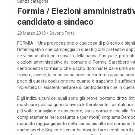
Senza categoria
Formia / Elezioni amministrati
candidato a sindaco
28 Marzo 2018
Saverio Forte
FORMIA – Una provocazione o qualcosa di più serio e significat
l’interrogativo che campeggia in questi giorni prefestivi do
se venisse alla luce a cavallo della pausa Pasquale, potrebbe f
elezioni amministrative del comune di Formia. Sarebbero intac
centrodestra formiano che, uscito dominante dalle urne delle 
trovare, invece, la necessaria coesione interna appena sono i
poco di questa coalizione ma quanto è trapelato è sufficiente 
“volenterosi” esistenti nell’area di centrodestra che in quell
E gli indizi, alcuni dei quali sono già prove, portano dritto 
masticare politica quando aveva letteralmente i pantaloncini
più volte consigliere e assessore, sia al comune che alla Pro
completamente nella defunta e (per molti) rimpianta Democra
mancato raggiungimento della carica più alta del comune di F
anche perché Scipione senior ha dovuto fare i conti con il p