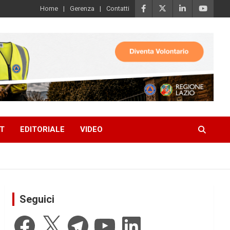
Home
Gerenza
Contatti
T
EDITORIALE
VIDEO
Seguici
Facebook
X
Telegram
YouTube
LinkedIn