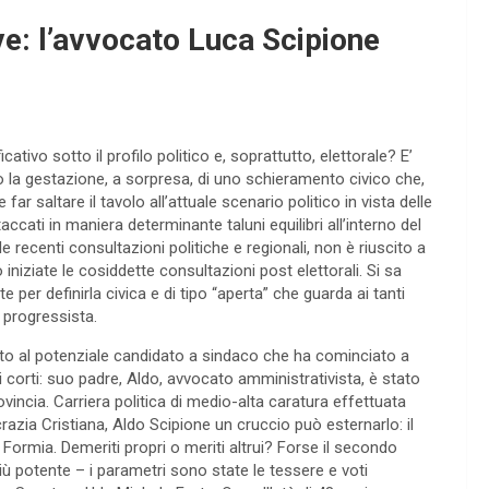
ve: l’avvocato Luca Scipione
ivo sotto il profilo politico e, soprattutto, elettorale? E’
po la gestazione, a sorpresa, di uno schieramento civico che,
ar saltare il tavolo all’attuale scenario politico in vista delle
cati in maniera determinante taluni equilibri all’interno del
recenti consultazioni politiche e regionali, non è riuscito a
niziate le cosiddette consultazioni post elettorali. Si sa
per definirla civica e di tipo “aperta” che guarda ai tanti
a progressista.
dritto al potenziale candidato a sindaco che ha cominciato a
 corti: suo padre, Aldo, avvocato amministrativista, è stato
vincia. Carriera politica di medio-alta caratura effettuata
zia Cristiana, Aldo Scipione un cruccio può esternarlo: il
ormia. Demeriti propri o meriti altrui? Forse il secondo
iù potente – i parametri sono state le tessere e voti