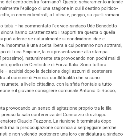
interno del centrodestra formiano? Questo schieramento intende
nalmente l’epilogo di una stagione in cui il destino politico-
ttà, in comuni limitrofi, a Latina e, peggio, su quelli romani.
esto tabù – ha commentato l’ex vice-sindaco Udc Benedetto
sinora hanno caratterizzato i rapporti tra questa o quella
ui si può aderire se naturalmente si condividono idee e
e. Insomma è una scelta libera a cui potranno non sottrarsi,
mpo di Luca Scipione, la cui presentazione alla stampa
dì prossimo), naturalmente sta provocando non pochi mal di
nti, quello dei Centristi e di Forza Italia. Sono tuttora
ale – acuitisi dopo la decisione degli azzurri di sostenere
tra al comune di Formia, conflittualità che si sono
nsumate, a livello cittadino, con la sfida frontale a tutto
meone e il giovane consigliere comunale Antonio Di Rocco,
sta provocando un senso di agitazione proprio tra le fila
ra presso la sala conferenza del Consorzio di sviluppo
il senatore Claudio Fazzone. La riunione è terminata dopo
Fondi ma la preoccupazione comincia a serpeggiare perché
entristi e non volendo sostenere una loro candidatura a sindaco