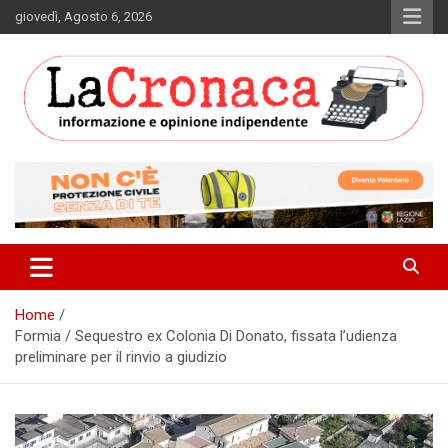
Skip
giovedì, Agosto 6, 2026
to
content
Informazione e opinione indipendente
La Cronaca Quotidiano
Home
Formia / Sequestro ex Colonia Di Donato, fissata l’udienza
preliminare per il rinvio a giudizio