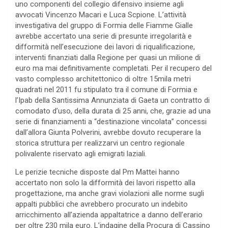
uno componenti del collegio difensivo insieme agli
avvocati Vincenzo Macari e Luca Scpione. L’attività
investigativa del gruppo di Formia delle Fiamme Gialle
avrebbe accertato una serie di presunte irregolarità e
difformità nell’esecuzione dei lavori di riqualificazione,
interventi finanziati dalla Regione per quasi un milione di
euro ma mai definitivamente completati. Per il recupero del
vasto complesso architettonico di oltre 15mila metri
quadrati nel 2011 fu stipulato tra il comune di Formia e
l’Ipab della Santissima Annunziata di Gaeta un contratto di
comodato d’uso, della durata di 25 anni, che, grazie ad una
serie di finanziamenti a “destinazione vincolata” concessi
dall’allora Giunta Polverini, avrebbe dovuto recuperare la
storica struttura per realizzarvi un centro regionale
polivalente riservato agli emigrati laziali.
Le perizie tecniche disposte dal Pm Mattei hanno
accertato non solo la difformità dei lavori rispetto alla
progettazione, ma anche gravi violazioni alle norme sugli
appalti pubblici che avrebbero procurato un indebito
arricchimento all’azienda appaltatrice a danno dell’erario
per oltre 230 mila euro. L’indagine della Procura di Cassino