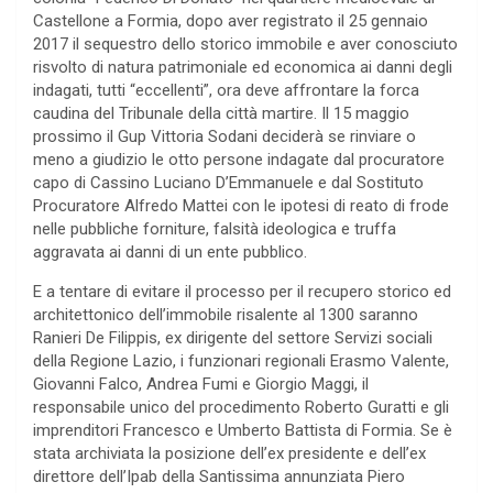
Castellone a Formia, dopo aver registrato il 25 gennaio
2017 il sequestro dello storico immobile e aver conosciuto
risvolto di natura patrimoniale ed economica ai danni degli
indagati, tutti “eccellenti”, ora deve affrontare la forca
caudina del Tribunale della città martire. Il 15 maggio
prossimo il Gup Vittoria Sodani deciderà se rinviare o
meno a giudizio le otto persone indagate dal procuratore
capo di Cassino Luciano D’Emmanuele e dal Sostituto
Procuratore Alfredo Mattei con le ipotesi di reato di frode
nelle pubbliche forniture, falsità ideologica e truffa
aggravata ai danni di un ente pubblico.
E a tentare di evitare il processo per il recupero storico ed
architettonico dell’immobile risalente al 1300 saranno
Ranieri De Filippis, ex dirigente del settore Servizi sociali
della Regione Lazio, i funzionari regionali Erasmo Valente,
Giovanni Falco, Andrea Fumi e Giorgio Maggi, il
responsabile unico del procedimento Roberto Guratti e gli
imprenditori Francesco e Umberto Battista di Formia. Se è
stata archiviata la posizione dell’ex presidente e dell’ex
direttore dell’Ipab della Santissima annunziata Piero