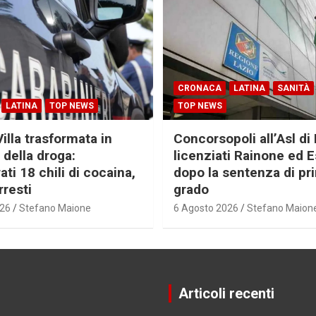
CRONACA
LATINA
SANITÀ
LATINA
TOP NEWS
TOP NEWS
Villa trasformata in
Concorsopoli all’Asl di 
 della droga:
licenziati Rainone ed 
ti 18 chili di cocaina,
dopo la sentenza di pr
rresti
grado
026
Stefano Maione
6 Agosto 2026
Stefano Maion
Articoli recenti