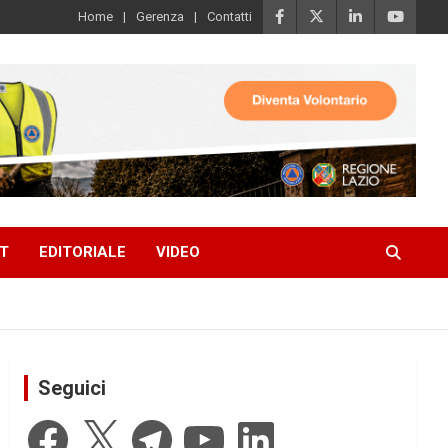
Home
Gerenza
Contatti
T
EDITORIALE
VIDEO
Seguici
Facebook
X
Telegram
YouTube
LinkedIn