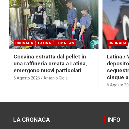
CRONACA
LATINA
TOP NEWS
CRONACA
Cocaina estratta dal pellet in
Latina / 
una raffineria creata a Latina,
deposito
emergono nuovi particolari
sequestra
cinque a
6 Agosto 2026
Antonio Gioia
6 Agosto 2
LA CRONACA
INFO