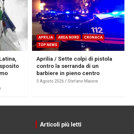
APRILIA
AREA NORD
CRONACA
TOP NEWS
Latina,
Aprilia / Sette colpi di pistola
Esposito
contro la serranda di un
imo
barbiere in pieno centro
5 Agosto 2026
Stefano Maione
e
Articoli più letti