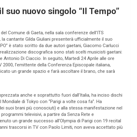
 il suo nuovo singolo “Il Tempo”
 del Comune di Gaeta, nella sala conferenze dell’ITS
la cantante Gilda Giuliani presenterà ufficialmente il suo
EMPO” è stato scritto da due autori gaetani, Giacomo Carlucci
ealizzazione discografica sono stati scelti musicisti gaetani:
Antonio Di Ciaccio. In seguito, Martedì 24 Aprile alle ore
 TV 2000, l’emittente della Conferenza Episcopale italiana,
icato un grande spazio e farà ascoltare il brano, che sarà
Apprezzata anche e soprattutto fuori dall’Italia, ha inciso dischi
l Mondiale di Tokyo con “Parigi a volte cosa fa”. Ha
ei suoi brani più conosciuti) e alla stessa manifestazione nel
i programmi televisivi, a partire da Senza Rete e
enuto un grande successo all’Olympia di Parigi con 19 recital
i anni trascorsi in TV con Paolo Limiti, non aveva accettato più