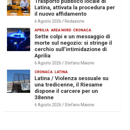
Trasporto pubblico locale di
Latina, attivata la procedura per
il nuovo affidamento
6 Agosto 2026
Redazione
APRILIA
AREA NORD
CRONACA
Sette colpi e un messaggio di
morte sul negozio: si stringe il
cerchio sull’intimidazione di
Aprilia
6 Agosto 2026
Stefano Maione
CRONACA
LATINA
Latina / Violenza sessuale su
una tredicenne, il Riesame
dispone il carcere per un
38enne
6 Agosto 2026
Stefano Maione