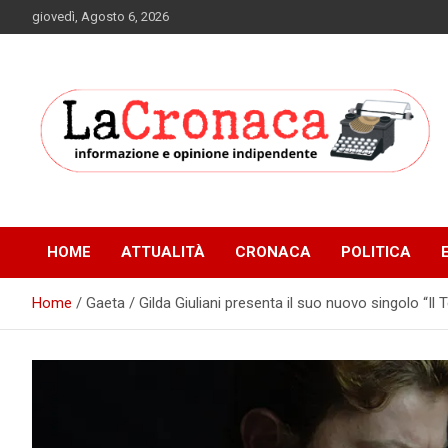
Skip
giovedì, Agosto 6, 2026
to
content
Informazione e opinione indipendente
La Cronaca Quotidiano
HOME
ATTUALITÀ
CRONACA
POLITICA
Home
Gaeta / Gilda Giuliani presenta il suo nuovo singolo “Il