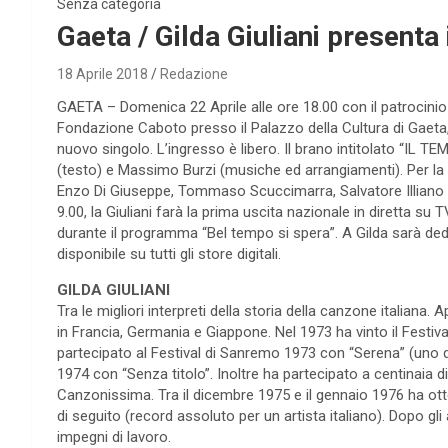
Senza categoria
Gaeta / Gilda Giuliani presenta
18 Aprile 2018
Redazione
GAETA – Domenica 22 Aprile alle ore 18.00 con il patrocinio
Fondazione Caboto presso il Palazzo della Cultura di Gaeta, 
nuovo singolo. L’ingresso è libero. Il brano intitolato “IL T
(testo) e Massimo Burzi (musiche ed arrangiamenti). Per la r
Enzo Di Giuseppe, Tommaso Scuccimarra, Salvatore Illiano e 
9.00, la Giuliani farà la prima uscita nazionale in diretta su
durante il programma “Bel tempo si spera”. A Gilda sarà ded
disponibile su tutti gli store digitali.
GILDA GIULIANI
Tra le migliori interpreti della storia della canzone italiana. 
in Francia, Germania e Giappone. Nel 1973 ha vinto il Festiva
partecipato al Festival di Sanremo 1973 con “Serena” (uno d
1974 con “Senza titolo”. Inoltre ha partecipato a centinaia d
Canzonissima. Tra il dicembre 1975 e il gennaio 1976 ha ott
di seguito (record assoluto per un artista italiano). Dopo gl
impegni di lavoro.