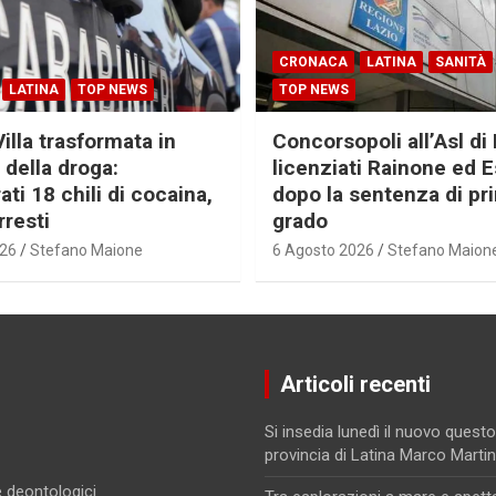
CRONACA
LATINA
SANITÀ
LATINA
TOP NEWS
TOP NEWS
Villa trasformata in
Concorsopoli all’Asl di 
 della droga:
licenziati Rainone ed 
ti 18 chili di cocaina,
dopo la sentenza di pr
rresti
grado
026
Stefano Maione
6 Agosto 2026
Stefano Maion
Articoli recenti
Si insedia lunedì il nuovo questo
provincia di Latina Marco Marti
 e deontologici