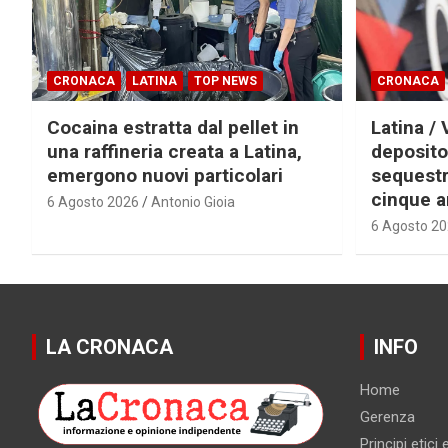
CRONACA
LATINA
TOP NEWS
CRONACA
Cocaina estratta dal pellet in
Latina / 
una raffineria creata a Latina,
deposito
emergono nuovi particolari
sequestra
cinque a
6 Agosto 2026
Antonio Gioia
6 Agosto 2
LA CRONACA
INFO
Home
Gerenza
Principi etici