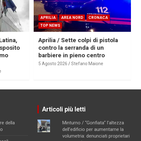
APRILIA
AREA NORD
CRONACA
TOP NEWS
Latina,
Aprilia / Sette colpi di pistola
Esposito
contro la serranda di un
imo
barbiere in pieno centro
5 Agosto 2026
Stefano Maione
e
Articoli più letti
re della
Minturno / “Gonfiata” l’altezza
no
dell’edificio per aumentarne la
volumetria: denunciati proprietari