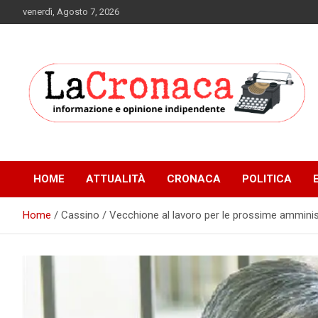
Skip
venerdì, Agosto 7, 2026
to
content
Informazione e opinione indipendente
La Cronaca Quotidiano
HOME
ATTUALITÀ
CRONACA
POLITICA
Home
Cassino / Vecchione al lavoro per le prossime amminis