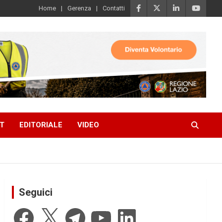
Home
Gerenza
Contatti
T
EDITORIALE
VIDEO
Seguici
Facebook
X
Telegram
YouTube
LinkedIn