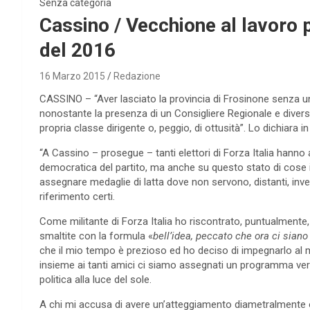
Senza categoria
Cassino / Vecchione al lavoro 
del 2016
16 Marzo 2015
Redazione
CASSINO – “Aver lasciato la provincia di Frosinone senza una 
nonostante la presenza di un Consigliere Regionale e diversi
propria classe dirigente o, peggio, di ottusità”. Lo dichiara
“A Cassino – prosegue – tanti elettori di Forza Italia hanno a
democratica del partito, ma anche su questo stato di cose il 
assegnare medaglie di latta dove non servono, distanti, inve
riferimento certi.
Come militante di Forza Italia ho riscontrato, puntualmente,
smaltite con la formula «
bell’idea, peccato che ora ci sian
che il mio tempo è prezioso ed ho deciso di impegnarlo al meg
insieme ai tanti amici ci siamo assegnati un programma vero 
politica alla luce del sole.
A chi mi accusa di avere un’atteggiamento diametralmente op